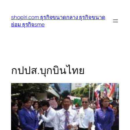
ข้าม
ไป
shoplri.com ธุรกิจขนาดกลาง ธุรกิจขนาด
ยัง
ย่อม ธุรกิจsme
เนื้อหา
กปปส.บุกบินไทย