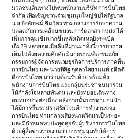
เป็นประมุข (กปปส.) พร้อมด้วยแกนนำ ได้นำ
มวลชนเดินทางไปพบพนักงานบริษัท การบินไทย
จำกัด เพื่อเชิญชวนร่วมชุมนุมใหญ่ขับไล่รัฐบาล
น.ส.ยิ่งลักษณ์ ชินวัตร ท่ามกลางการรักษาความ
ปลอดภัยการเคลื่อนขบวน การ์ดอาสา กปปส.ได้
เพิ่มการคุมเข้มมากขึ้นหลังเกิดเหตุยิงระเบิด
เอ็ม79 หลายจุดเมื่อคืนที่ผ่านมาทั้งนี้บรรยากาศ
เต็มไปด้วยความคึกคัก มีนายปานฑิต ชนะภัย
กรรมการผู้จัดการหน่วยธุรกิจการบริการภาคพื้น
การบินไทย และนายพิสิฐ กุศลาไสยานนท์ อดีตดี
ดีการบินไทย มาร่วมต้อนรับด้วย พร้อมทั้ง
พนักงานการบินไทย และกลุ่มประชาชนมาร่วม
ให้กำลังใจหลายพันคน และยังทยอยเดินทาง
สมทบอย่างต่อเนื่อง หลังจากนั้นบรรดาแกนนำ
ได้มีการขึ้นรถปราศรัยโจมตีการทำงานของ
การบินไทย ท่ามกลางเสียงนกหวีดมาเป็นระยะ
และมีกำหนดพบปะพูดคุยกับผู้บริหารการบินไทย
ด้วยผู้สื่อข่าวรายงานว่า การชุมนุมทำให้การ