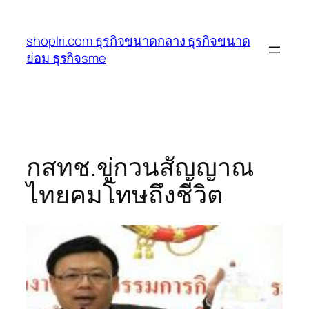
ข้าม
ไป
shoplri.com ธุรกิจขนาดกลาง ธุรกิจขนาด
ยัง
ย่อม ธุรกิจsme
เนื้อหา
กสทช.ขู่กวนสัญญาณ
ไทยคมโทษถึงชีวิต