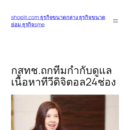
ข้าม
ไป
shoplri.com ธุรกิจขนาดกลาง ธุรกิจขนาด
ยัง
ย่อม ธุรกิจsme
เนื้อหา
กสทช.ถกทีมกำกับดูแล
เนื้อหาทีวีดิจิตอล24ช่อง