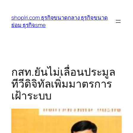
ข้าม
ไป
shoplri.com ธุรกิจขนาดกลาง ธุรกิจขนาด
ยัง
ย่อม ธุรกิจsme
เนื้อหา
กสท.ยันไม่เลื่อนประมูล
ทีวีดิจิทัลเพิ่มมาตรการ
เฝ้าระบบ