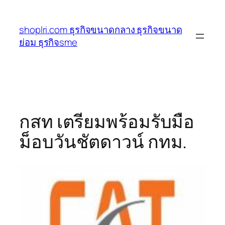
ข้าม
ไป
shoplri.com ธุรกิจขนาดกลาง ธุรกิจขนาด
ยัง
ย่อม ธุรกิจsme
เนื้อหา
กสท เตรียมพร้อมรับมือ
ม็อบวันชัตดาวน์ กทม.