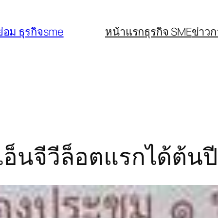
่อม ธุรกิจsme
หน้าแรก
ธุรกิจ SME
ข่าว
อ็นจีวีล็อตแรกได้ต้นป