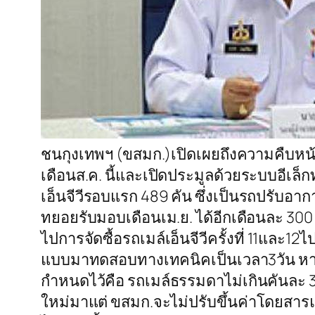
ชนกุงเทพฯ (ขสมก.)เปิดเผยถึงความคืบหน้
เดือนส.ค. นี้และเปิดประมูลด้วยระบบอีเล็
เอ็นจีวีรอบแรก 489 คัน ซึ่งเป็นรถปรับ
ทยอยรับมอบเดือนเม.ย. ได้อีกเดือนละ 300
ไปการจัดซื้อรถเมล์เอ็นจีวีครั้งที่ 11แล
แบบมาทดสอบทางเทคนิคเป็นเวลา3วัน หาก
กำหนดไว้คือ รถเมล์ธรรมดาไม่เกินคันละ 3
ใหม่มาแต่ ขสมก.จะไม่ปรับขึ้นค่าโดยสาร