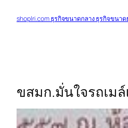
ข้าม
ไป
shoplri.com ธุรกิจขนาดกลาง ธุรกิจขนาดย
ยัง
เนื้อหา
ขสมก.มั่นใจรถเมล์เ