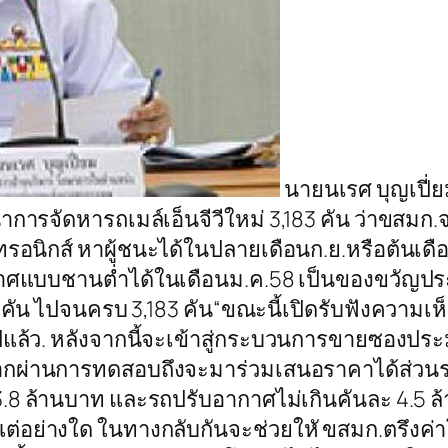
นายนเรศ บุญเปี่
าการจัดหารถเมล์เอ็นจีวีใหม่ 3,183 คัน ว่าขสม
กทรอนิกส์ หาผู้ชนะได้ในปลายเดือนก.ย.หรือต้นเดื
อากาศแบบชานต่ำได้ในเดือนม.ค.58 เป็นของขวัญปร
 คัน ไปจนครบ 3,183 คัน“ขณะนี้เปิดรับฟังความเ
ะ12ไปแล้ว. หลังจากนี้จะเข้าสู่กระบวนการขายซองป
ผ่านการทดสอบถึงจะมาร่วมเสนอราคาได้ส่วนรา
.8 ล้านบาท และรถปรับอากาศไม่เกินคันละ 4.5 ล
แต่อย่างใด ในทางกลับกันจะช่วยใหั ขสมก.ตรึง