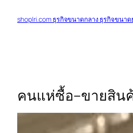
ข้าม
ไป
shoplri.com ธุรกิจขนาดกลาง ธุรกิจขนาดย
ยัง
เนื้อหา
คนแห่ซื้อ–ขายสินค