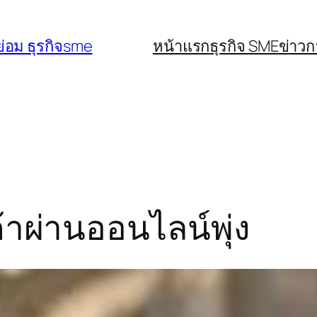
่อม ธุรกิจsme
หน้าแรก
ธุรกิจ SME
ข่าว
้าผ่านออนไลน์พุ่ง