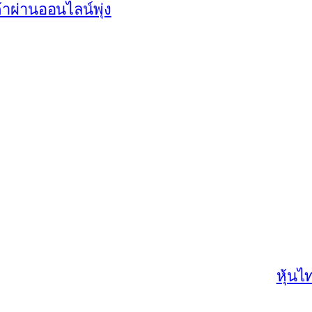
้าผ่านออนไลน์พุ่ง
หุ้นไ