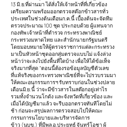
13 มิ.ย.ที่ผ่านมา ได้สั่งให้เจ้าหน้าที่ที่เกี่ยวข้อง
เตรียมความพร้อมออกตรวจสต๊อกข้าวสารทั่ว
ประเทศในช่วงต้นเดือนก.ค.นี้ เบื้องต้นจะจัดทีม
ตรวจประมาณ 100 ชุด ประกอบด้วย ผู้แทนจาก
กองทัพ เจ้าหน้าที่ตำรวจ กระทรวงพาณิชย์
กระทรวงมหาดไทย และสำนักนายกรัฐมนตรี
โดยมอบหมายให้ผู้ตรวจราชการแต่ละกระทรวง
มาเป็นหัวหน้าชุดออกสุ่มตรวจแบบไม่ แจ้งล่วง
หน้าว่าจะลงไปยังพื้นที่ใดบ้าง เพื่อให้ได้ข้อเท็จ
จริงมากที่สุด “ตอนนี้ต้องรอข้อมูลบัญชีตัวเลข
ที่แท้จริงของกระทรวงพาณิชย์ที่จะไปรวบรวมมา
ให้คณะอนุกรรมการฯ รับทราบก่อนในช่วงปลาย
เดือนมิ.ย.นี้ ว่าจะมีข้าวสารในสต๊อกอยู่เท่าไร
รวมทั้งจำนวนโกดัง และจังหวัดที่เกี่ยวข้อง และ
เมื่อได้บัญชีมาแล้ว จะรีบออกตรวจทันทีโดยไม่
ช้า ก่อนจะสรุปผลการตรวจสอบไปให้คณะ
กรรมการนโยบายและบริหารจัดการ
ข้าว (นบข.) ที่มีพล.อ.ประยุทธ์ จันทร์โอชา ผู้