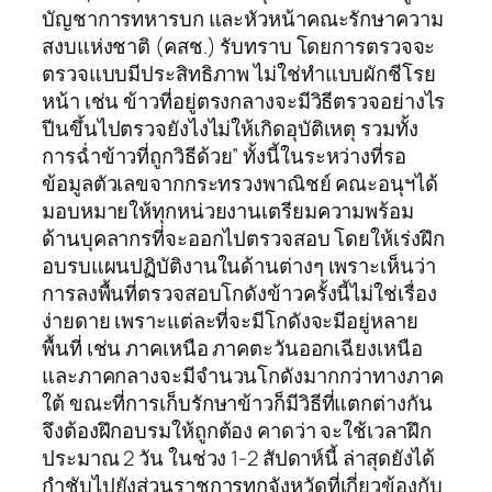
บัญชาการทหารบก และหัวหน้าคณะรักษาความ
สงบแห่งชาติ (คสช.) รับทราบ โดยการตรวจจะ
ตรวจแบบมีประสิทธิภาพ ไม่ใช่ทำแบบผักชีโรย
หน้า เช่น ข้าวที่อยู่ตรงกลางจะมีวิธีตรวจอย่างไร
ปีนขึ้นไปตรวจยังไงไม่ให้เกิดอุบัติเหตุ รวมทั้ง
การฉ่ำข้าวที่ถูกวิธีด้วย” ทั้งนี้ในระหว่างที่รอ
ข้อมูลตัวเลขจากกระทรวงพาณิชย์ คณะอนุฯได้
มอบหมายให้ทุกหน่วยงานเตรียมความพร้อม
ด้านบุคลากรที่จะออกไปตรวจสอบ โดยให้เร่งฝึก
อบรบแผนปฏิบัติงานในด้านต่างๆ เพราะเห็นว่า
การลงพื้นที่ตรวจสอบโกดังข้าวครั้งนี้ไม่ใช่เรื่อง
ง่ายดาย เพราะแต่ละที่จะมีโกดังจะมีอยู่หลาย
พื้นที่ เช่น ภาคเหนือ ภาคตะวันออกเฉียงเหนือ
และภาคกลางจะมีจำนวนโกดังมากกว่าทางภาค
ใต้ ขณะที่การเก็บรักษาข้าวก็มีวิธีที่แตกต่างกัน
จึงต้องฝึกอบรมให้ถูกต้อง คาดว่า จะใช้เวลาฝึก
ประมาณ 2 วัน ในช่วง 1-2 สัปดาห์นี้ ล่าสุดยังได้
กำชับไปยังส่วนราชการทุกจังหวัดที่เกี่ยวข้องกับ