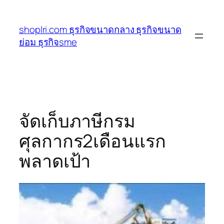
ข้าม
ไป
shoplri.com ธุรกิจขนาดกลาง ธุรกิจขนาด
ยัง
ย่อม ธุรกิจsme
เนื้อหา
จัดเก็บภาษีกรม
ศุลกากร2เดือนแรก
พลาดเป้า