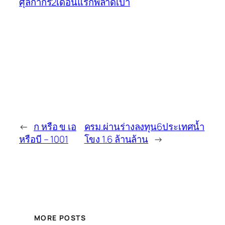
ศุลกากร2เดือนแรกพลาดเป้า
←
ก หรือ ข เอ
ครม.ผ่านร่างลงทุน6ประเทศน้ำ
หรือบี – 1001
โขง 1.6 ล้านล้าน
→
MORE POSTS