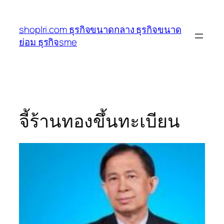
ข้าม
ไป
shoplri.com ธุรกิจขนาดกลาง ธุรกิจขนาด
ยัง
ย่อม ธุรกิจsme
เนื้อหา
จี้ร้านทองขึ้นทะเบียน