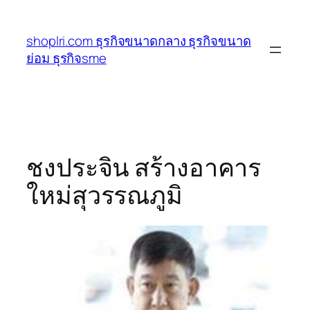
ข้าม
ไป
shoplri.com ธุรกิจขนาดกลาง ธุรกิจขนาด
ยัง
ย่อม ธุรกิจsme
เนื้อหา
ชงประจิน สร้างอาคาร
ใหม่สุวรรณภูมิ