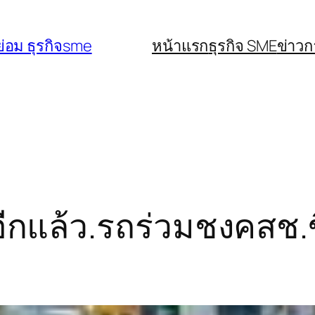
่อม ธุรกิจsme
หน้าแรก
ธุรกิจ SME
ข่าว
ีกแล้ว.รถร่วมชงคสช.ขึ