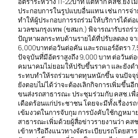
อัตราระหว่าง 11-22บาท แต่หาก คสช.ยังไ
ประกอบการในรูปแบบอื่นแทน เช่น การจ่
ทำให้ผู้ประกอบการรถร่วมให้บริการได้ต่อ
มวลชนกรุงเทพ (ขสมก.) พิจารณารับรถร่วมบริ
ปัญหาผลกระทบด้านรายได้ที่ปรับลดลง จา
6,000บาทต่อวันต่อคัน และรถแอร์อัตรา 7,5
ปัจจุบันที่มีอัตราสูงถึง 9,000 บาท ต่อวั
คมนาคมไม่ยอมให้ปรับขึ้นราคา และยังดำเน
ระทบทำให้รถร่วมขาดทุนหนักขึ้น จนปัจจุ
ยังตอบไม่ได้ว่าจะต้องเลิกกิจการเพิ่มข
ขนส่งรถสาธารณะ ประชุมร่วมกับ คสช.เพื
เดือดร้อนแก่ประชาชน โดยจะมีทั้งเรื่องร
เข้มงวดในการจับกุม การบังคับใช้กฎหมาย
สาธารณะเพิ่มด้วยผู้สื่อข่าวรายงานว่า ค
เข้าหารือถึงแนวทางจัดระเบียบรถโดยสารสาธ