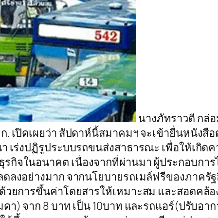
นางภัทราวดี กล่
เปิดเผยว่า สัปดาห์นี้สมาคมฯ จะเข้ายื่นหนังสือ
ณา เร่งปฏิรูประบบรถขนส่งสาธารณะ เพื่อให้เก
ธุรกิจในอนาคต เนื่องจากที่ผ่านมา ผู้ประกอบก
ลงอย่างมาก จากนโยบายรถเมล์ฟรีของภาครัฐอี
 ด้วยการขึ้นค่าโดยสารให้เหมาะสม และสอดคล้อง
า) จาก 8 บาท เป็น 10บาท และรถแอร์(ปรับอากาศ)