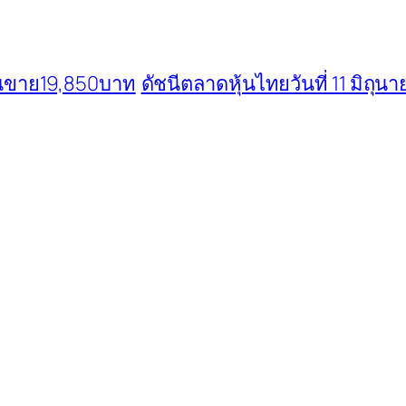
รรณขาย19,850บาท
ดัชนีตลาดหุ้นไทยวันที่ 11 มิถุ