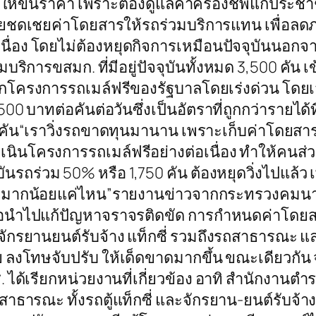
ม่ให้ขึ้นราคา เพราะต้องดูแลค่าครองชีพแก่ประช
ายชดเชยค่าโดยสารให้รถร่วมบริการแทน เพื่อลด
เนื่อง โดยไม่ต้องหยุดกิจการเหมือนปัจจุบันนอกจ
การขสมก. ที่มีอยู่ปัจจุบันทั้งหมด 3,500 คัน เข
กโครงการรถเมล์ฟรีของรัฐบาลโดยเร่งด่วน โดย
00 บาทต่อคันต่อวันซึ่งเป็นอัตราที่ถูกกว่ารายได
นต่อคัน“เราวิ่งรถขาดทุนมานาน เพราะเก็บค่าโดยสาร
ินโครงการรถเมล์ฟรีอย่างต่อเนื่อง ทำให้คนส่วนใ
บันรถร่วม 50% หรือ 1,750 คัน ต้องหยุดวิ่งไปแ
ึ้นอีกมากน้อยแค่ไหน”รายงานข่าวจากกระทรวงคมนา
่อนำไปแก้ปัญหาจราจรติดขัด การกำหนดค่าโดยสา
ถจักรยานยนต์รับจ้าง แท็กซี่ รวมถึงรถสาธารณะ แ
 ลงโทษจับปรับ ให้เด็ดขาดมากขึ้น ขณะเดียวกัน
สช. ได้เรียกหน่วยงานที่เกี่ยวข้อง อาทิ สำนักง
ารณะ ทั้งรถตู้แท็กซี่ และจักรยาน-ยนต์รับจ้าง 