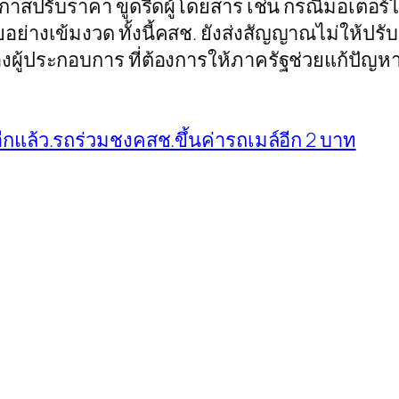
กาสปรับราคา ขูดรีดผู้โดยสาร เช่น กรณีมอเตอร์ไ
่างเข้มงวด ทั้งนี้คสช. ยังส่งสัญญาณไม่ให้ป
ผู้ประกอบการ ที่ต้องการให้ภาครัฐช่วยแก้ปัญห
ีกแล้ว.รถร่วมชงคสช.ขึ้นค่ารถเมล์อีก 2 บาท