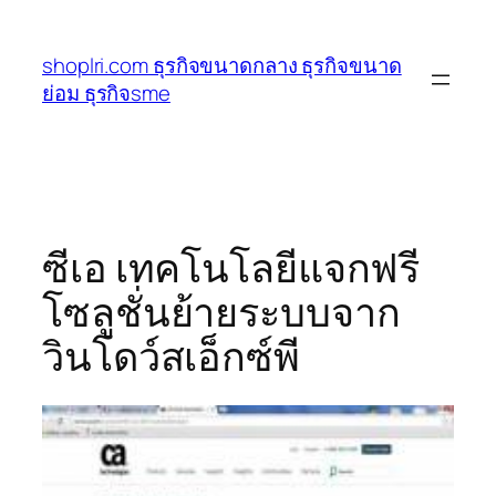
ข้าม
ไป
shoplri.com ธุรกิจขนาดกลาง ธุรกิจขนาด
ยัง
ย่อม ธุรกิจsme
เนื้อหา
ซีเอ เทคโนโลยีแจกฟรี
โซลูชั่นย้ายระบบจาก
วินโดว์สเอ็กซ์พี