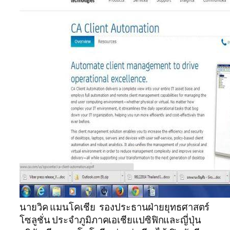
นายวิค แมนโคเชีย รองประธานฝ่ายยุทธศาสตร์
โซลูชั่น ประจำภูมิภาคเอเชียแปซิฟิกและญี่ปุ่น