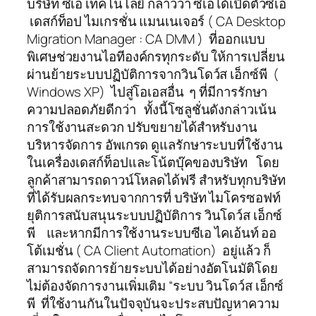
บริษัท ซีเอ เทคโนโลยี กล่าวว่า ซีเอได้เปิดตัวซีเอ
เดสก์ท็อป ไมเกรชั่น แมนเนเจอร์ ( CA Desktop
Migration Manager : CA DMM ) ที่ออกแบบ
พิเศษช่วยงานไอทีองค์กรทุกระดับ ให้การเปลี่ยน
ผ่านย้ายระบบปฏิบัติการจากวินโดว์ส เอ็กซ์พี (
Windows XP) ไปสู่โอเอสอื่น ๆ ที่มีการรักษา
ความปลอดภัยดีกว่า ทั้งนี้โซลูชั่นดังกล่าวเน้น
การใช้งานสะดวก ปรับขยายได้สำหรับงาน
บริหารจัดการ อัพเกรด ดูแลรักษาระบบที่ใช้งาน
ในเครื่องเดสก์ท็อปและโน้ตบุ๊คของบริษัท โดย
ลูกค้าสามารถดาวน์โหลดได้ฟรี สำหรับทุกบริษัท
ที่ได้รับผลกระทบจากการที่ บริษัท ไมโครซอฟท์
ยุติการสนับสนุนระบบปฏิบัติการ วินโดว์ส เอ็กซ์
พี และหากมีการใช้งานระบบซีเอ ไคเอ้นท์ ออ
โต้เมชั่น ( CA Client Automation) อยู่แล้ว ก็
สามารถจัดการย้ายระบบได้อย่างอัตโนมัติโดย
ไม่ต้องจัดการงานเพิ่มเติม “ระบบ วินโดว์ส เอ็กซ์
พี ที่ใช้งานกันในปัจจุบันจะประสบปัญหาความ