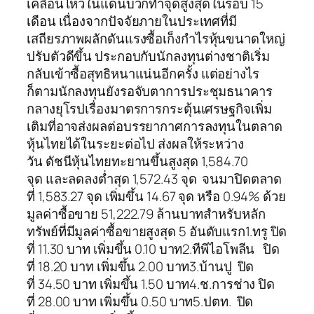
เคลื่อนไหวในแดนบวกทำจุดสูงสุดในรอบ 15
เดือน เนื่องจากปัจจัยภายในประเทศที่มี
เสถียรภาพผลักดันแรงซื้อเก็งกำไรหุ้นขนาดใหญ่
ปรับตัวดีขึ้น ประกอบกับนักลงทุนต่างชาติเริ่ม
กลับเข้าซื้อสุทธิหนาแน่นอีกครั้ง แต่อย่างไร
ก็ตามนักลงทุนยังรอจับตาการประชุมธนาคาร
กลางยุโรปเรื่องมาตรการกระตุ้นเศรษฐกิจเพิ่ม
เติมที่อาจส่งผลต่อบรรยากาศการลงทุนในตลาด
หุ้นไทยได้ในระยะต่อไป ส่งผลให้ระหว่าง
วัน ดัชนีหุ้นไทยทะยานขึ้นสูงสุด 1,584.70
จุด และลดลงต่ำสุด 1,572.43 จุด จนมาปิดตลาด
ที่ 1,583.27 จุด เพิ่มขึ้น 14.67 จุด หรือ 0.94% ด้วย
มูลค่าซื้อขาย 51,222.79 ล้านบาทสำหรับหลัก
ทรัพย์ที่มีมูลค่าซื้อขายสูงสุด 5 อันดับแรก1.ทรู ปิด
ที่ 11.30 บาท เพิ่มขึ้น 0.10 บาท2.ทีพีไอโพลีน ปิด
ที่ 18.20 บาท เพิ่มขึ้น 2.00 บาท3.บ้านปู ปิด
ที่ 34.50 บาท เพิ่มขึ้น 1.50 บาท4.ช.การช่าง ปิด
ที่ 28.00 บาท เพิ่มขึ้น 0.50 บาท5.ปตท. ปิด