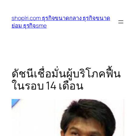
ข้าม
ไป
shoplri.com ธุรกิจขนาดกลาง ธุรกิจขนาด
ยัง
ย่อม ธุรกิจsme
เนื้อหา
ดัชนีเชื่อมั่นผู้บริโภคฟื้น
ในรอบ 14 เดือน