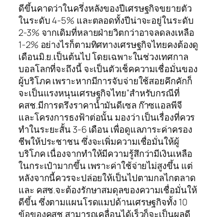
ดีขึ้นคาดว่าในครึ่งหลังของปีเศรษฐกิจขยายตัว
ในระดับ 4-5% และตลอดทั้งปีน่าจะอยู่ในระดับ
2-3% จากเดิมที่หลายฝ่ายวิตกว่าอาจลดลงเหลือ
1-2% อย่างไรก็ตามทิศทางเศรษฐกิจไทยคงต้องดู
เดือนมิ.ย.เป็นต้นไป โดยเฉพาะในช่วงเทศกาล
บอลโลกที่จะถึงนี้ จะเป็นตัวเช็คความเชื่อมั่นของ
ผู้บริโภค เพราะหากมีการจับจ่ายใช้สอยคึกคักก็
จะเป็นแรงหนุนเศรษฐกิจไทย”สำหรับกรณีที่
คสช.มีการตรึงราคาน้ำมันดีเซล ก๊าซแอลพีจี
และโครงการธงฟ้าต่อนั้น มองว่า เป็นเรื่องที่ควร
ทำในระยะสั้น 3-6 เดือน เพื่อดูแลภาระค่าครอง
ชีพให้ประชาชน ซึ่งจะเพิ่มความเชื่อมั่นให้ผู้
บริโภค เนื่องจากทำให้มีความรู้สึกว่ามีเงินเหลือ
ในกระเป๋ามากขึ้น เพราะค่าใช้จ่ายไม่สูงขึ้น แต่
หลังจากนี้ควรจะปล่อยให้เป็นไปตามกลไกตลาด
และ คสช.จะต้องรักษาสมดุลของความเชื่อมั่นให้
ดีขึ้น ซึ่งตามแผนโรดแมปด้านเศรษฐกิจทั้ง 10
ข้อของคสช.สามารถเคลื่อนได้เร็วก็จะเป็นผลดี