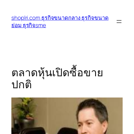
ข้าม
ไป
shoplri.com ธุรกิจขนาดกลาง ธุรกิจขนาด
ยัง
ย่อม ธุรกิจsme
เนื้อหา
ตลาดหุ้นเปิดซื้อขาย
ปกติ