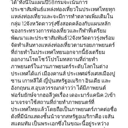
ได้"ทั้งนี้ในแผนปี58กรมจะเน้นการ
ประชาสัมพันธ์แหล่งท่องเที่ยวในประเทศไทยทุก
แหล่งท่องเที่ยวและจะมีการทำตลาดเพิ่มเติมใน
กลุ่ม 12จังหวัดดาวรุ่งซึ่งสอดคล้องกับแผนหลัก
ของกระทรวงการท่องเที่ยวและกีฬาที่เตรียม
พัฒนาและประชาสัมพันธ์12จังหวัดดาวรุ่งพร้อม
จัดทำเส้นทางแหล่งท่องเที่ยวตามรอยภาพยนตร์
ที่ถ่ายทำในประเทศไทยนอกจากนี้ยังเตรียม
ออกงานโรดโชว์โปรโมทสถานที่ถ่ายทำ
ภาพยนตร์ในงานภาพยนตร์ระดับโลกในต่าง
ประเทศได้แก่ เมืองคานส์ ประเทศฝรั่งเศสเมืองปู
ซาน เกาหลีใต้ ญี่ปุ่นสหรัฐอเมริกา อินเดีย และ
อังกฤษน.ส.อุบลวรรณกล่าวว่า ได้มีภาพยนต์
ฟอร์มยักษ์จากฮอลีวูดเรื่อง เดอะมาร์แคนิค 2เข้า
มาเจรจาใช้สถานที่ถ่ายทำภาพยนตร์ที่
ประเทศไทยแล้วโดยถือเป็นภาพยนตร์ภาคต่อชื่อ
ดังที่มีนักแสดงชั้นนำจากสหรัฐอเมริกาคือ เจสัน
สแตมทัม เป็นพระเอกซึ่งในขณะนี้อยู่ระหว่าง