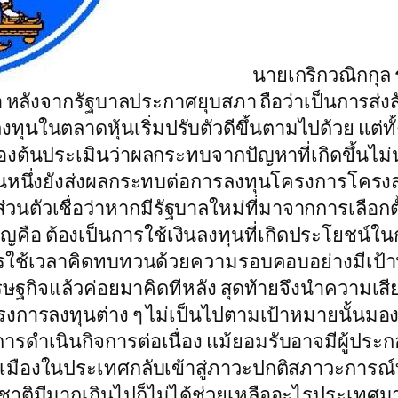
นายเกริกวณิกกุล 
 หลังจากรัฐบาลประกาศยุบสภา ถือว่าเป็นการส่
ทุนในตลาดหุ้นเริ่มปรับตัวดีขึ้นตามไปด้วย แต่ท
บื้องต้นประเมินว่าผลกระทบจากปัญหาที่เกิดขึ้น
่วนหนึ่งยังส่งผลกระทบต่อการลงทุนโครงการโครง
่วนตัวเชื่อว่าหากมีรัฐบาลใหม่ที่มาจากการเลือก
ญคือ ต้องเป็นการใช้เงินลงทุนที่เกิดประโยชน
ารใช้เวลาคิดทบทวนด้วยความรอบคอบอย่างมีเป้
นเศรษฐกิจแล้วค่อยมาคิดทีหลัง สุดท้ายจึงนำความเ
งการลงทุนต่าง ๆ ไม่เป็นไปตามเป้าหมายนั้นมอง
ารดำเนินกิจการต่อเนื่อง แม้ยอมรับอาจมีผู้ประก
รเมืองในประเทศกลับเข้าสู่ภาวะปกติสภาวะการณ์
ชาติมีมากเกินไปก็ไม่ได้ช่วยเหลืออะไรประเทศมาก