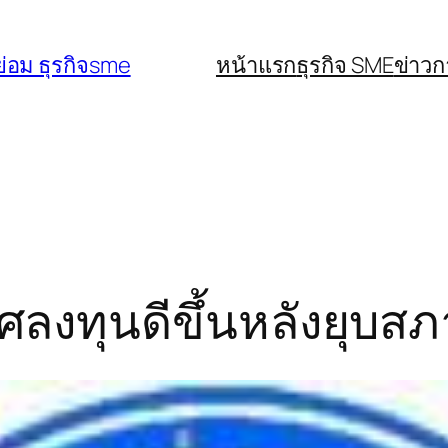
่อม ธุรกิจsme
หน้าแรก
ธุรกิจ SME
ข่าว
งทุนดีขึ้นหลังยุบสภ