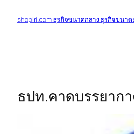
ข้าม
ไป
shoplri.com ธุรกิจขนาดกลาง ธุรกิจขนาดย
ยัง
เนื้อหา
ธปท.คาดบรรยากาศล