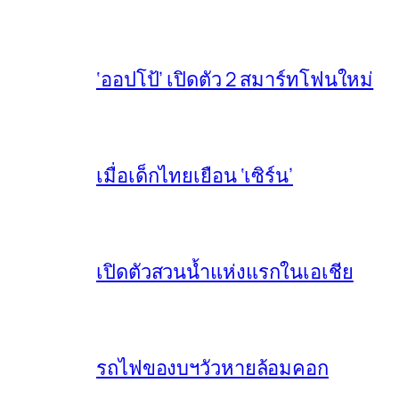
‘ออปโป้’ เปิดตัว 2 สมาร์ทโฟนใหม่
เมื่อเด็กไทยเยือน ‘เซิร์น’
เปิดตัวสวนน้ำแห่งแรกในเอเชีย
รถไฟของบฯวัวหายล้อมคอก