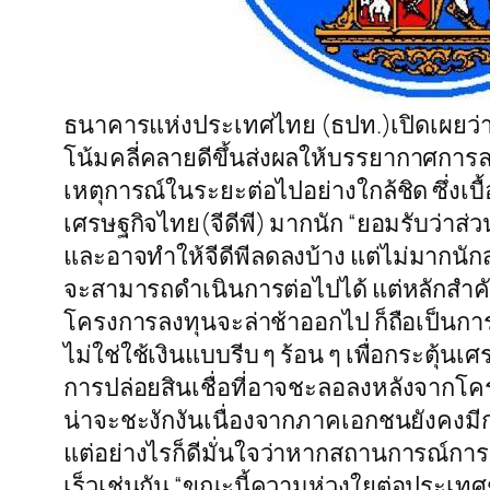
ธนาคารแห่งประเทศไทย (ธปท.)เปิดเผยว่า
โน้มคลี่คลายดีขึ้นส่งผลให้บรรยากาศการลง
เหตุการณ์ในระยะต่อไปอย่างใกล้ชิด ซึ่งเ
เศรษฐกิจไทย(จีดีพี) มากนัก “ยอมรับว่าส
และอาจทำให้จีดีพีลดลงบ้าง แต่ไม่มากนักส
จะสามารถดำเนินการต่อไปได้ แต่หลักสำคั
โครงการลงทุนจะล่าช้าออกไป ก็ถือเป็นก
ไม่ใช่ใช้เงินแบบรีบ ๆ ร้อน ๆ เพื่อกระตุ้
การปล่อยสินเชื่อที่อาจชะลอลงหลังจากโคร
น่าจะชะงักงันเนื่องจากภาคเอกชนยังคงมีก
แต่อย่างไรก็ดีมั่นใจว่าหากสถานการณ์กา
เร็วเช่นกัน “ขณะนี้ความห่วงใยต่อประเทศ