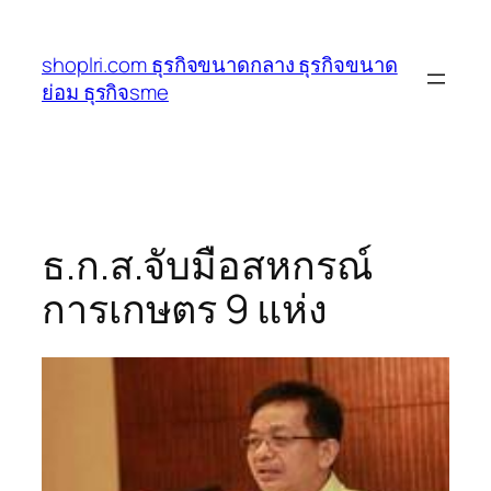
ข้าม
ไป
shoplri.com ธุรกิจขนาดกลาง ธุรกิจขนาด
ยัง
ย่อม ธุรกิจsme
เนื้อหา
ธ.ก.ส.จับมือสหกรณ์
การเกษตร 9 แห่ง