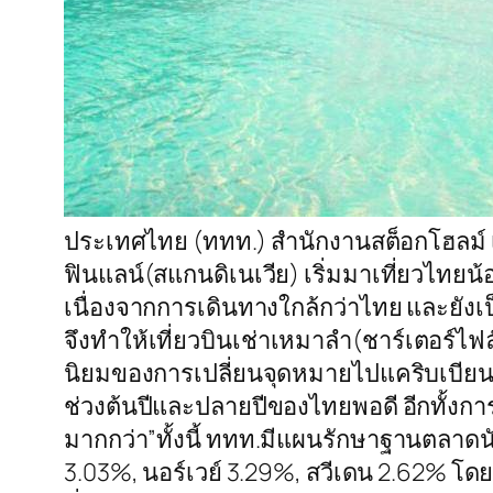
ประเทศไทย (ททท.) สำนักงานสต็อกโฮลม์ เป
ฟินแลน์(สแกนดิเนเวีย) เริ่มมาเที่ยวไท
เนื่องจากการเดินทางใกล้กว่าไทย และยัง
จึงทำให้เที่ยวบินเช่าเหมาลำ(ชาร์เตอร์ไ
นิยมของการเปลี่ยนจุดหมายไปแคริบเบียนเริ
ช่วงต้นปีและปลายปีของไทยพอดี อีกทั้งก
มากกว่า”ทั้งนี้ ททท.มีแผนรักษาฐานตลาดน
3.03%, นอร์เวย์ 3.29%, สวีเดน 2.62% โดยน