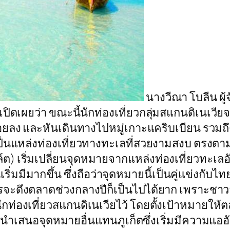
นางวีณา โบลีน ผู
ิดเผยว่า ขณะนี้นักท่องเที่ยวกลุ่มสแกนดิเนเวีย
ยน้อยลง และหันเดินทางไปหมู่เกาะแคริบเบียน รว
เป็นแหล่งท่องเที่ยวทางทะเลที่สวยงามสงบ ตรงตา
ฟล์ต) เริ่มเปลี่ยนจุดหมายจากแหล่งท่องเที่ยวทะ
่มมีมากขึ้น ซึ่งถือว่าจุดหมายนี้เป็นคู่แข่งกับ
ารจะดึงตลาดช่วงกลางปีก็เป็นไปได้ยาก เพราะชา
ักท่องเที่ยวสแกนดิเนเวียไว้ โดยตั้งเป้าหมายให
ำเสนอจุดหมายอื่นแทนภูเก็ตซึ่งเริ่มมีความแออัด 