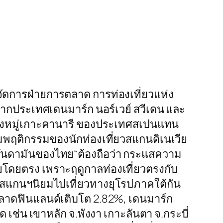
้จัดการฝ่ายการตลาด การท่องเที่ยวแห่ง
จากประเทศเดนมาร์ก นอร์เวย์ สวีเดน และ
มถึงหมู่เกาะคานารี ของประเทศสเปนแทน
มพฤติกรรมของนักท่องเที่ยวสแกนดิเนเวีย
เลอันดามันของไทย“ต้องถือว่า กระแสความ
ไทยโดยตรง เพราะฤดูกาลท่องเที่ยวตรงกับ
วสแกนฯนิยมไปเที่ยวทางยุโรปภาคใต้กัน
้ตลาดฟินแลนด์เติบโต 2.82%, เดนมาร์ก
เช่น เขาหลัก จ.พังงา เกาะลันตา จ.กระบี่