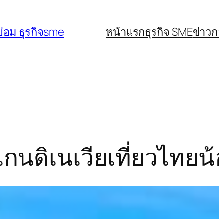
่อม ธุรกิจsme
หน้าแรก
ธุรกิจ SME
ข่าว
สแกนดิเนเวียเที่ยวไทยน