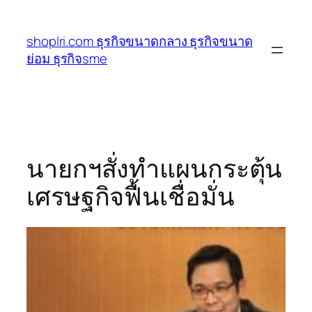
ข้าม
ไป
shoplri.com ธุรกิจขนาดกลาง ธุรกิจขนาด
ยัง
ย่อม ธุรกิจsme
เนื้อหา
นายกฯสั่งทำแผนกระตุ้น
เศรษฐกิจฟื้นเชื่อมั่น