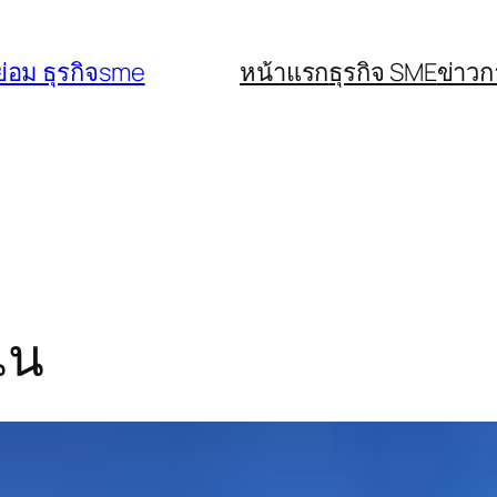
่อม ธุรกิจsme
หน้าแรก
ธุรกิจ SME
ข่าว
ิน