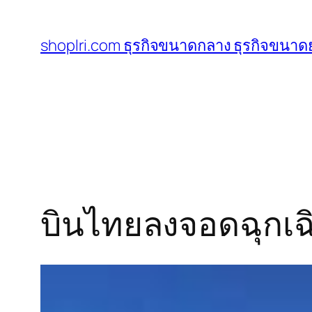
ข้าม
ไป
shoplri.com ธุรกิจขนาดกลาง ธุรกิจขนาดย
ยัง
เนื้อหา
บินไทยลงจอดฉุกเฉ