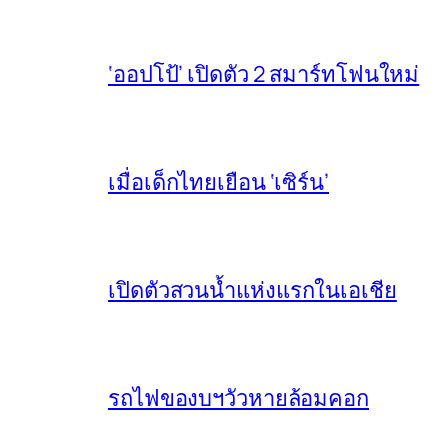
‘ออปโป้’ เปิดตัว 2 สมาร์ทโฟนใหม่
เมื่อเด็กไทยเยือน ‘เซิร์น’
เปิดตัวสวนน้ำแห่งแรกในเอเชีย
รถไฟของบฯวัวหายล้อมคอก