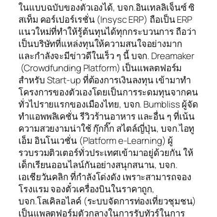
ในแบบฉบับของตัวเองได้, บจก.อินเทลลิเจ็นซ์ ซิ
สเท็ม คอร์เปอร์เรชั่น (Insysc ERP) ถือเป็น ERP
แนวใหม่ที่ทำให้รู้ต้นทุนได้ทุกกระบวนการ ถือว่า
เป็นบริษัทที่แหล่งทุนให้ความสนใจอย่างมาก
และกำลังจะมีข่าวดีในเร็ว ๆ นี้ บจก. Dreamaker
(Crowdfunding Platform) เป็นแพลตฟอร์ม
สำหรับ Start-up ที่ต้องการเงินลงทุน เข้ามาทำ
โครงการของตัวเองโดยเป็นการระดมทุนจากคน
ทั่วไปรายแรกของเมืองไทย, บจก. Bumbliss ผู้จัด
ทำแอพพลิเคชั่น รีวิวร้านอาหาร และอื่น ๆ ที่เน้น
ความสวยงามน่าใช้ กุ๊กกิ๊ก สไตล์ญี่ปุ่น, บจก.ไอทู
เอ็ม อินโนเวชั่น (Platform e-Learning) ผู้
รวบรวมติวเตอร์ทั่วประเทศเข้ามาอยู่ด้วยกัน ให้
เด็กเรียนออนไลน์กันอย่างสนุกสนาน, บจก.
เอเชียวันคลิก ที่กำลังโด่งดัง เพราะสามารถจอง
โรงแรม จองตั๋วเครื่องบินในราคาถูก,
บจก.โลเคิลอไลค์ (ระบบจัดการท่องเที่ยวชุมชน)
เป็นแพลตฟอร์มตัวกลางในการรับทัวร์ในการ