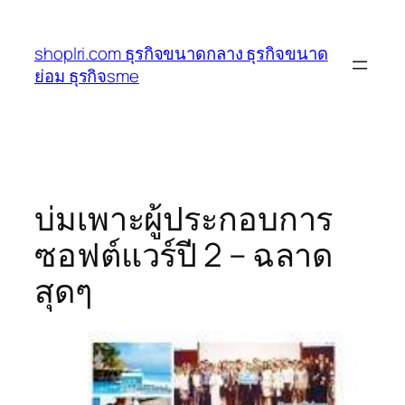
ข้าม
ไป
shoplri.com ธุรกิจขนาดกลาง ธุรกิจขนาด
ยัง
ย่อม ธุรกิจsme
เนื้อหา
บ่มเพาะผู้ประกอบการ
ซอฟต์แวร์ปี 2 – ฉลาด
สุดๆ