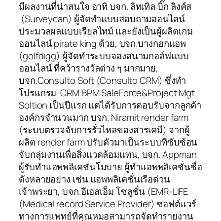
มีผลงานที่น่าสนใจ อาทิ บจก. ลิทเทิล บิ๊ก ลิงค์ส
(Surveycan) ผู้จัดทำแบบสอบถามออนไลน์
ประมวลผลแบบเรียลไทม์ และยังเป็นผู้ผลิตเกม
ออนไลน์ pirate king ด้วย, บจก.บางกอกแอพ
(golfdigg) ผู้จัดทำระบบจองสนามกอล์ฟแบบ
ออนไลน์ ที่คว้ารางวัลต่าง ๆ มากมาย,
บจก.Consulto Soft (Consulto CRM) ซึ่งทำ
โปรแกรม CRM BPM SaleForce&Project Mgt
Soltion เป็นปีแรก แต่ได้รับการตอบรับจากลูกค้า
องค์กรจำนวนมาก บจก. Niramit render farm
(ระบบตรวจจับการรั่วไหลของสารเคมี) จากผู้
ผลิต render farm ปรับตัวมาเป็นระบบที่ซับซ้อน
จับกลุ่มงานเพื่อสิ่งแวดล้อมแทน, บจก. Appman
ผู้รับทำแอพพลิเคชั่นโมบาย ผู้ทำแอพพลิเคชั่นชื่อ
ดังหลายอย่าง เช่น แอพพลิเคชั่นเรือด่วน
เจ้าพระยา, บจก.อีเอสเอ็ม โซลูชั่น (EMR-LIFE
(Medical record Service Provider) ซอฟต์แวร์
ทางการแพทย์ที่คุณหมอสามารถจัดทำรายงาน