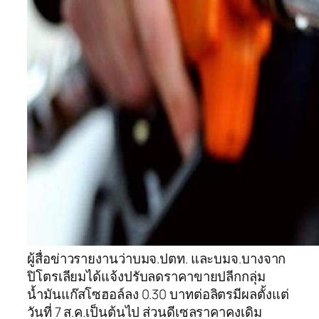
ผู้สื่อข่าวรายงานว่าบมจ.ปตท. และบมจ.บางจาก
ปิโตรเลียมได้แจ้งปรับลดราคาขายปลีกกลุ่ม
น้ำมันแก๊สโซฮอล์ลง 0.30 บาทต่อลิตรมีผลตั้งแต่
วันที่ 7 ส.ค.เป็นต้นไป ส่วนดีเซลราคาคงเดิม