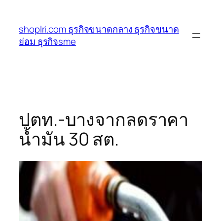
ข้าม
ไป
shoplri.com ธุรกิจขนาดกลาง ธุรกิจขนาด
ยัง
ย่อม ธุรกิจsme
เนื้อหา
ปตท.-บางจากลดราคา
น้ำมัน 30 สต.