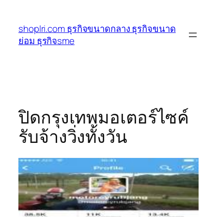
ข้าม
ไป
shoplri.com ธุรกิจขนาดกลาง ธุรกิจขนาด
ยัง
ย่อม ธุรกิจsme
เนื้อหา
ปิดกรุงเทพมอเตอร์ไซค์
รับจ้างวิ่งทั้งวัน