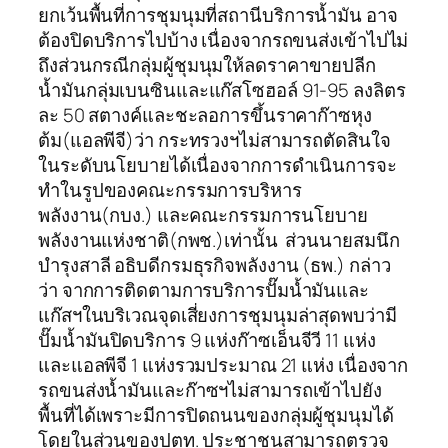
ยกเว้นพื้นที่การชุมนุมที่สถานีบริการน้ำมัน อาจ
ต้องปิดบริการไปบ้าง เนื่องจากรถขนส่งเข้าไปไม่
ถึงส่วนกรณีกลุ่มผู้ชุมนุมให้ลดราคาขายปลีก
น้ำมันกลุ่มเบนซินและแก๊สโซฮอล์ 91-95 ลงลิตร
ละ 50 สตางค์และชะลอการขึ้นราคาก๊าซหุง
ต้ม(แอลพีจี)ว่า กระทรวงฯไม่สามารถตัดสินใจ
ในระดับนโยบายได้เนื่องจากการดำเนินการจะ
ทำในรูปของคณะกรรมการบริหาร
พลังงาน(กบง.) และคณะกรรมการนโยบาย
พลังงานแห่งชาติ(กพช.)เท่านั้น ส่วนนายสมนึก
บำรุงสาลี อธิบดีกรมธุรกิจพลังงาน (ธพ.) กล่าว
ว่า จากการติดตามการบริการปั๊มน้ำมันและ
แก๊สฯในบริเวณจุดเสี่ยงการชุมนุมล่าสุดพบว่ามี
ปั๊มน้ำมันปิดบริการ 9 แห่งก๊าซเอ็นจีวี 11 แห่ง
และแอลพีจี 1 แห่งรวมประมาณ 21 แห่ง เนื่องจาก
รถขนส่งน้ำมันและก๊าซฯไม่สามารถเข้าไปยัง
พื้นที่ได้เพราะมีการปิดถนนของกลุ่มผู้ชุมนุมได้
โดยในส่วนของปตท. ประชาชนสามารถตรวจ