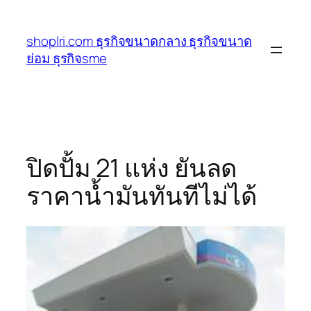
ข้าม
ไป
shoplri.com ธุรกิจขนาดกลาง ธุรกิจขนาด
ยัง
ย่อม ธุรกิจsme
เนื้อหา
ปิดปั้ม 21 แห่ง ยันลด
ราคาน้ำมันทันทีไม่ได้