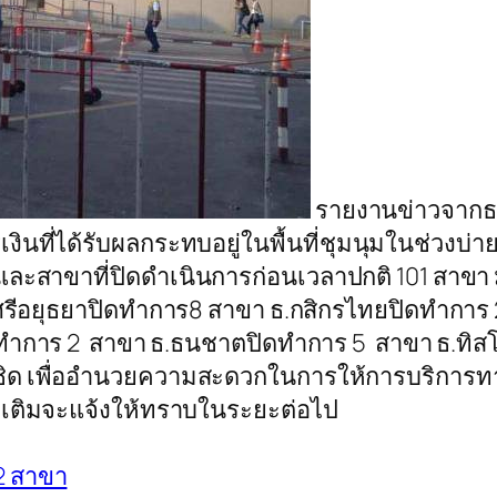
รายงานข่าวจากธน
ี่ได้รับผลกระทบอยู่ในพื้นที่ชุมนุมในช่วงบ่ายวั
ขา และสาขาที่ปิดดำเนินการก่อนเวลาปกติ 101 สาขา
งศรีอยุธยาปิดทำการ8 สาขา ธ.กสิกรไทยปิดทำการ
ำการ 2 สาขา ธ.ธนชาตปิดทำการ 5 สาขา ธ.ทิสโก้
ล้ชิด เพื่ออำนวยความสะดวกในการให้การบริการ
ิ่มเติมจะแจ้งให้ทราบในระยะต่อไป
2 สาขา