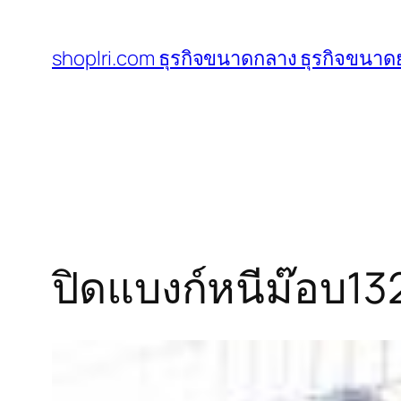
ข้าม
ไป
shoplri.com ธุรกิจขนาดกลาง ธุรกิจขนาดย
ยัง
เนื้อหา
ปิดแบงก์หนีม๊อบ13