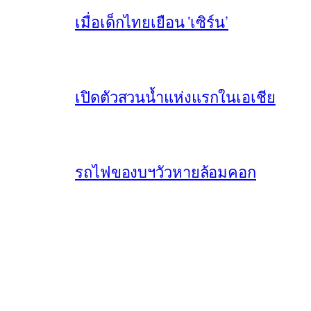
เมื่อเด็กไทยเยือน ‘เซิร์น’
เปิดตัวสวนน้ำแห่งแรกในเอเชีย
รถไฟของบฯวัวหายล้อมคอก