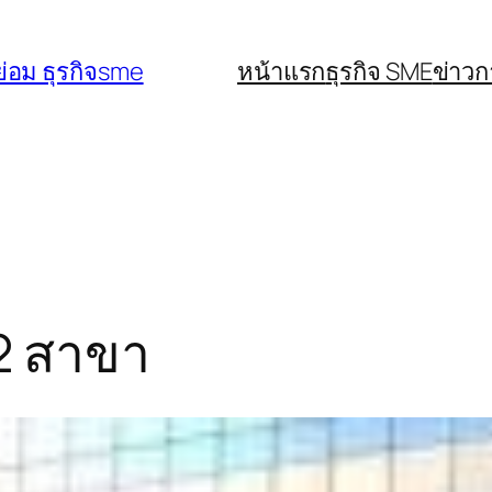
่อม ธุรกิจsme
หน้าแรก
ธุรกิจ SME
ข่าว
2 สาขา