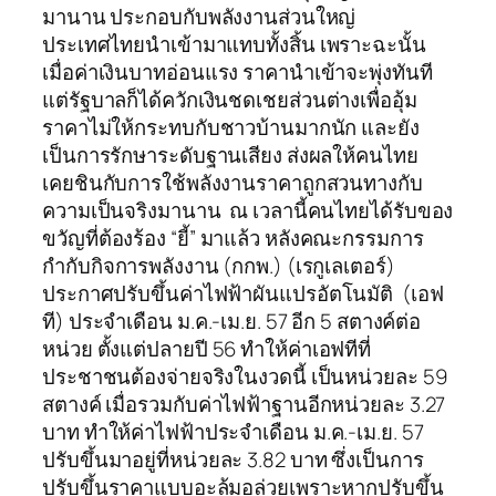
มานาน ประกอบกับพลังงานส่วนใหญ่
ประเทศไทยนำเข้ามาแทบทั้งสิ้น เพราะฉะนั้น
เมื่อค่าเงินบาทอ่อนแรง ราคานำเข้าจะพุ่งทันที
แต่รัฐบาลก็ได้ควักเงินชดเชยส่วนต่างเพื่ออุ้ม
ราคาไม่ให้กระทบกับชาวบ้านมากนัก และยัง
เป็นการรักษาระดับฐานเสียง ส่งผลให้คนไทย
เคยชินกับการใช้พลังงานราคาถูกสวนทางกับ
ความเป็นจริงมานาน ณ เวลานี้คนไทยได้รับของ
ขวัญที่ต้องร้อง “ยี้” มาแล้ว หลังคณะกรรมการ
กำกับกิจการพลังงาน (กกพ.) (เรกูเลเตอร์)
ประกาศปรับขึ้นค่าไฟฟ้าผันแปรอัตโนมัติ (เอฟ
ที) ประจำเดือน ม.ค.-เม.ย. 57 อีก 5 สตางค์ต่อ
หน่วย ตั้งแต่ปลายปี 56 ทำให้ค่าเอฟทีที่
ประชาชนต้องจ่ายจริงในงวดนี้ เป็นหน่วยละ 59
สตางค์ เมื่อรวมกับค่าไฟฟ้าฐานอีกหน่วยละ 3.27
บาท ทำให้ค่าไฟฟ้าประจำเดือน ม.ค.-เม.ย. 57
ปรับขึ้นมาอยู่ที่หน่วยละ 3.82 บาท ซึ่งเป็นการ
ปรับขึ้นราคาแบบอะลุ้มอล่วยเพราะหากปรับขึ้น