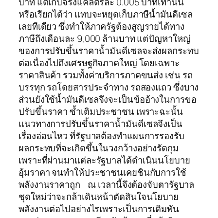
บาท แต่เก็บจริงแค่ลิตรละ 0.005 บาทเท่านั้น
หรือเรียกได้ว่า แทบจะหยุดเก็บภาษีน้ำมันดีเซล
เลยทีเดียว ซึ่งทำให้ภาครัฐต้องสูญรายได้ทาง
ภาษีถึงเดือนละ 9,000 ล้านบาท แต่ปัญหาใหญ่
ของการปรับขึ้นราคาน้ำมันดีเซลจะส่งผลกระทบ
ต่อเนื่องไปถึงเศรษฐกิจภาคใหญ่ โดยเฉพาะ
ราคาสินค้า รวมทั้งค่าบริการภาคขนส่ง เช่น รถ
บรรทุก รถโดยสารประจำทาง รถสองแถว ซึ่งบาง
ส่วนยังใช้น้ำมันดีเซลจึงจะเป็นข้ออ้างในการขอ
ปรับขึ้นราคา ซ้ำเติมประชาชน เพราะฉะนั้น
แนวทางการปรับขึ้นราคาน้ำมันดีเซลจึงเป็น
เรื่องอ่อนไหว ที่รัฐบาลต้องทำแผนการรองรับ
ผลกระทบที่จะเกิดขึ้นในวงกว้างอย่างรัดกุม
เพราะที่ผ่านมาแต่ละรัฐบาลได้ดำเนินนโยบาย
อุ้มราคา จนทำให้ประชาชนเคยชินกับการใช้
พลังงานราคาถูก ณ เวลานี้จึงต้องจับตารัฐบาล
ชุดใหม่ว่าจะกล้าเดินหน้าตัดสินใจนโยบาย
พลังงานต่อไปอย่างไรเพราะเป็นการเดิมพัน