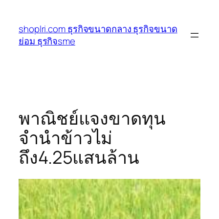
ข้าม
ไป
shoplri.com ธุรกิจขนาดกลาง ธุรกิจขนาด
ยัง
ย่อม ธุรกิจsme
เนื้อหา
พาณิชย์แจงขาดทุน
จำนำข้าวไม่
ถึง4.25แสนล้าน