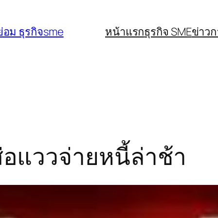
่อม ธุรกิจsme
หน้าแรก
ธุรกิจ SME
ข่าว
่อแววจ่ายหนี้ล่าช้า