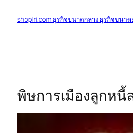
ข้าม
ไป
shoplri.com ธุรกิจขนาดกลาง ธุรกิจขนาดย
ยัง
เนื้อหา
พิษการเมืองลูกหนี้ส