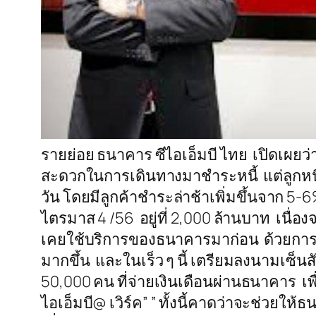
รายย่อย ธนาคาร ซีไอเอ็มบี ไทย เปิดเผยว่
สะดวกในการเดินทางมาชำระหนี้ แต่ลูกหนี้ที
วัน โดยมีลูกค้าชำระล่าช้าเพิ่มขึ้นจาก 5-
ไตรมาส 4 /56 อยู่ที่ 2,000 ล้านบาท เนื่
เคยใช้บริการของธนาคารมาก่อน ด้วยการเข้
มากขึ้น และในเร็ว ๆ นี้ เตรียมลงนามเซ็
50,000 คน ที่จ่ายเงินเดือนผ่านธนาคาร เพื่
ไอเอ็มบี@ เวิร์ค” ” ทั้งนี้คาดว่าจะช่วย