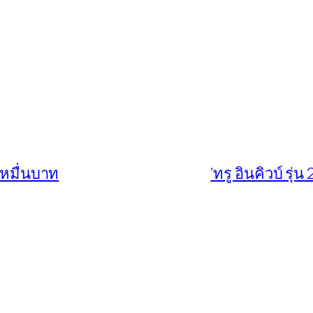
 หมื่นบาท
‘ทรู อินคิวบ์ รุ