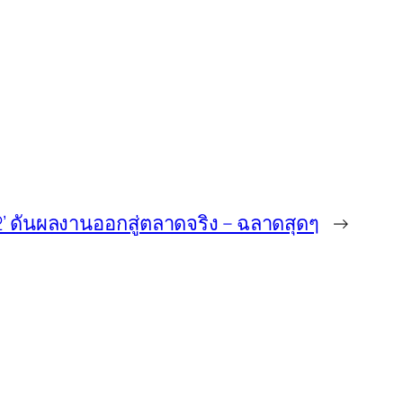
่น 2’ ดันผลงานออกสู่ตลาดจริง – ฉลาดสุดๆ
→