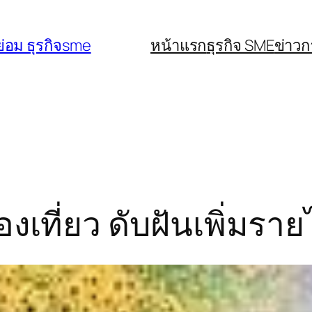
่อม ธุรกิจsme
หน้าแรก
ธุรกิจ SME
ข่าว
งเที่ยว ดับฝันเพิ่มราย