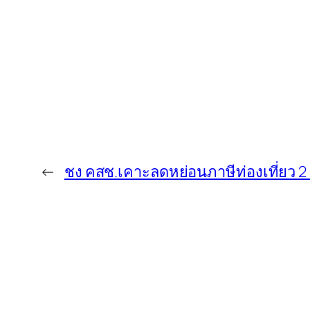
←
ชง คสช.เคาะลดหย่อนภาษีท่องเที่ยว 2