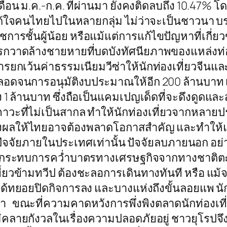
ดือน ม.ค.-ก.ค. ที่ผ่านมา ยังคงติดลบถึง 10.47% โด
้ใจคนไทยไปในหลายกลุ่ม ไม่ว่าจะเป็นชาวนา บรรดา
รชั้นผู้น้อย หรือแม้แต่การแก้ไขปัญหาที่เกี่ยวข้
รกวาดล้างชายหายที่บดบังทัศนียภาพของแหล่งท่อง
การยกเว้นค่าธรรมเนียมวีซ่าให้นักท่องเที่ยวจีนและ
ลอดจนการอนุมัติงบประมาณให้อีก 200 ล้านบาท เพ
ึง 1 ล้านบาท ซึ่งถือเป็นแคมเปญเด็ดที่จะดึงดูดและ
ในภาวะที่ไม่เป็นสากล ทำให้นักท่องเที่ยวจากหลาย
งส่งผลให้ไทยอาจต้องพลาดโอกาสสำคัญ และทำให้
ปัจจัยภายในประเทศเท่านั้น ปัจจัยลบภายนอก อย่างเ
รับผลกระทบการคว่ำบาตรทางเศรษฐกิจจากทางชาติ
ี่ยวข้ามทวีป ต้องชะลอการเดินทางทันที หรือ แม้จะต
 ได้ทยอยปิดกิจการลง และบางแห่งถึงขั้นลอยแพ นัก
่า ขณะที่ความคาดหวังการพึ่งพิงตลาดนักท่องเที่ย
ยังไม่คลายกังวลในเรื่องความปลอดภัยอยู่ ชาวยุโรป