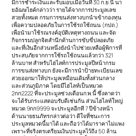
มีการชำระเงินและรับมอบเมื่อวันที่ 30 ก.ย.นี้ นา
ยอัฌษไธค์กล่าวว่า รายได้จากการประมูลเลข
สวยทั้งหมด กรมการขนส่งทางบกนำเข้ากองทุน
เพื่อความปลอดภัยในการใช้รถใช้ถนน (กปถ.)
เพื่อนำมาใช้รณรงค์อุบัติเหตุทางถนน และจัด
กิจกรรมปลูกจิตสำนึกด้านการขับขี่ปลอดภัย
และที่เงินอีกส่วนหนึ่งยังนำไปช่วยเหลือผู้พิการที่
ประสบภัยจากการใช้รถใช้ถนนแล้วกว่า 321
ล้านบาท สำหรับไฮไลท์การประมูลปีหน้ากรม
การขนส่งทางบก ยังจะมีการนำป้ายทะเบียนเลข
สวยออกมาให้ประมูลเหมือนเดิมทั้งส่วนกลาง
และส่วนภูมิภาค โดยมีไฮไลท์เป็นหมวด
2กก2222 ที่จะประมูลช่วงเดือนก.พ.นี้ ซึ่งคาดว่า
จะได้รับกระแสตอบรับดีเช่นกัน ส่วนไฮไลท์ใหญ่
หมวด 9กก9999 จะประมูลอีกที 7 ปีข้างหน้า
ด้านนายธนภัทรกล่าวต่อว่า ดีใจที่ชนะการ
ประมูลหมวดนี้มาได้ และถือว่าได้มาราคาไม่แพง
เพราะที่จริงตรเตรียมเงินประมูลไว้ถึง 50 ล้าน