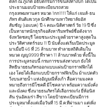
ดิลก ณ ภูเก็ต อธิบดีกรมการขนส่งทางบก ได้เป็น
ประธานมอบป้ายทะเบียนรถสวย
กรุงเทพมหานคร หมวด 1กก1111 ให้แก่ เจมส์-ธน
ภัทร ตันติเสเวกุล นักศึกษามหาวิทยาลัยอัส
สัมชัญ (เอแบค) ปี 4 คณะนิติศาสตร์ วัย 19 ปี ซึ่ง
เป็นทายาทนักธุรกิจอสังหาริมทรัพย์ชื่อดังจาก
จังหวัดชลบุรี โดยชนะประมูลด้วยราคาสูงสุดใน
ประวัติศาสตร์รอบ 11 ปี นับตั้งแต่เริ่มเปิดประมูล
มาเมื่อปี 46 ที่ 25 ล้านบาท ทำลายสถิติเดิมใน
หมวด ญญ9999 ที่ราคา 11 ล้านบาทด้วย ทั้งนี้ใน
การประมูลรอบนี้ กรมการขนส่งทางบก ยังให้
สิทธินายธนภัทรออกแบบแผ่นป้ายกราฟฟิกได้
เอง โดยได้เลือกแบบป้ายกราฟฟิกเป็น ม้าแปดตัว
วิ่งบนสายน้ำ แห่งอัญมณีทั้งเก้า สื่อความมงคล
หมายถึงการมีโชคดี มีโชคลาภ พร้อมความมั่งคั่ง
และมั่งคง ซึ่งนายธนภัทรได้เลือกรถเก๋ง ยี่ห้อนิส
สัน รุ่นอัลเมร่า สีขาว โดยป้ายทะเบียนมีการ
ประมูลมาตั้งแต่เมื่อวันที่ 15 มี.ค.ทีผ่านมา แต่เพิ่ง