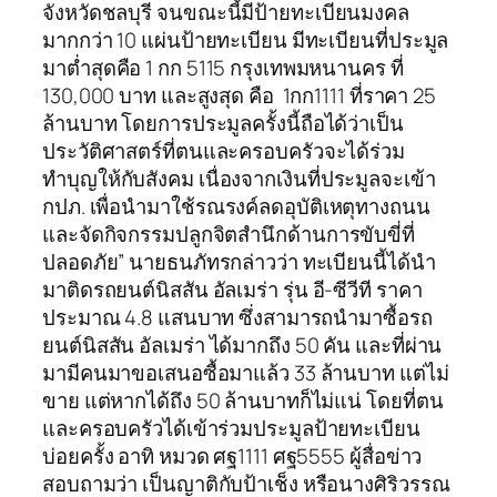
จังหวัดชลบุรี จนขณะนี้มีป้ายทะเบียนมงคล
มากกว่า 10 แผ่นป้ายทะเบียน มีทะเบียนที่ประมูล
มาต่ำสุดคือ 1 กก 5115 กรุงเทพมหนานคร ที่
130,000 บาท และสูงสุด คือ 1กก1111 ที่ราคา 25
ล้านบาท โดยการประมูลครั้งนี้ถือได้ว่าเป็น
ประวัติศาสตร์ที่ตนและครอบครัวจะได้ร่วม
ทำบุญให้กับสังคม เนื่องจากเงินที่ประมูลจะเข้า
กปภ. เพื่อนำมาใช้รณรงค์ลดอุบัติเหตุทางถนน
และจัดกิจกรรมปลูกจิตสำนึกด้านการขับขี่ที่
ปลอดภัย” นายธนภัทรกล่าวว่า ทะเบียนนี้ได้นำ
มาติดรถยนต์นิสสัน อัลเมร่า รุ่น อี-ซีวีที ราคา
ประมาณ 4.8 แสนบาท ซึ่งสามารถนำมาซื้อรถ
ยนต์นิสสัน อัลเมร่า ได้มากถึง 50 คัน และที่ผ่าน
มามีคนมาขอเสนอซื้อมาแล้ว 33 ล้านบาท แต่ไม่
ขาย แต่หากได้ถึง 50 ล้านบาทก็ไม่แน่ โดยที่ตน
และครอบครัวได้เข้าร่วมประมูลป้ายทะเบียน
บ่อยครั้ง อาทิ หมวด ศฐ1111 ศฐ5555 ผู้สื่อข่าว
สอบถามว่า เป็นญาติกับป้าเช็ง หรือนางศิริวรรณ