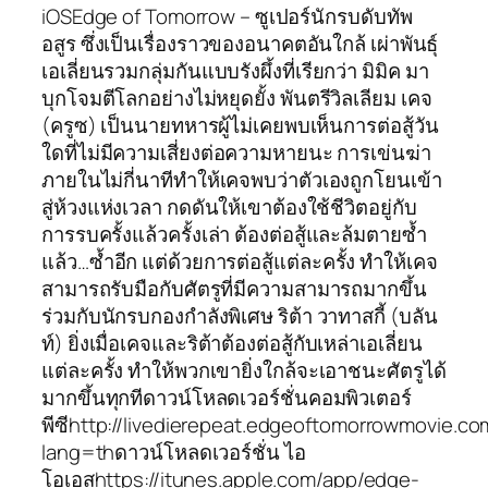
iOSEdge of Tomorrow – ซูเปอร์นักรบดับทัพ
อสูร ซึ่งเป็นเรื่องราวของอนาคตอันใกล้ เผ่าพันธุ์
เอเลี่ยนรวมกลุ่มกันแบบรังผึ้งที่เรียกว่า มิมิค มา
บุกโจมตีโลกอย่างไม่หยุดยั้ง พันตรีวิลเลียม เคจ
(ครูซ) เป็นนายทหารผู้ไม่เคยพบเห็นการต่อสู้วัน
ใดที่ไม่มีความเสี่ยงต่อความหายนะ การเข่นฆ่า
ภายในไม่กี่นาทีทำให้เคจพบว่าตัวเองถูกโยนเข้า
สู่ห้วงแห่งเวลา กดดันให้เขาต้องใช้ชีวิตอยู่กับ
การรบครั้งแล้วครั้งเล่า ต้องต่อสู้และล้มตายซ้ำ
แล้ว…ซ้ำอีก แต่ด้วยการต่อสู้แต่ละครั้ง ทำให้เคจ
สามารถรับมือกับศัตรูที่มีความสามารถมากขึ้น
ร่วมกับนักรบกองกำลังพิเศษ ริต้า วาทาสกี้ (บลัน
ท์) ยิ่งเมื่อเคจและริต้าต้องต่อสู้กับเหล่าเอเลี่ยน
แต่ละครั้ง ทำให้พวกเขายิ่งใกล้จะเอาชนะศัตรูได้
มากขึ้นทุกทีดาวน์โหลดเวอร์ชั่นคอมพิวเตอร์
พีซีhttp://livedierepeat.edgeoftomorrowmovie.co
lang=thดาวน์โหลดเวอร์ชั่น ไอ
โอเอสhttps://itunes.apple.com/app/edge-