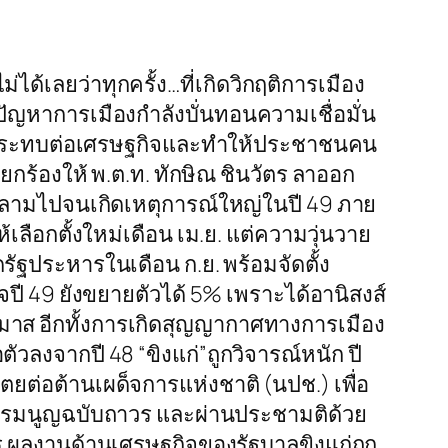
ไม่ได้เลยว่าทุกครั้ง…ที่เกิดวิกฤติการเมือง
ปัญหาการเมืองกำลังบั่นทอนความเชื่อมั่น
ส่งผลกระทบต่อเศรษฐกิจและทำให้ประชาชนคน
ยกร้องให้ พ.ต.ท. ทักษิณ ชินวัตร ลาออก
กลามไปจนเกิดเหตุการณ์ใหญ่ในปี 49 ภาย
ลือกตั้งใหม่เดือน เม.ย. แต่ความวุ่นวาย
รัฐประหารในเดือน ก.ย. พร้อมจัดตั้ง
จปี 49 ยังขยายตัวได้ 5% เพราะได้อานิสงส์
าส อีกทั้งการเกิดสุญญากาศทางการเมือง
ลงจากปี 48 “ขิงแก่”ถูกวิจารณ์หนัก ปี
ยต่อต้านเผด็จการแห่งชาติ (นปช.) เพื่อ
ัฐธรรมนูญฉบับถาวร และผ่านประชามติด้วย
าร ผลงานด้านเศรษฐกิจของรัฐบาลขิงแก่ถูก