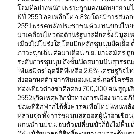
โจมตีอย่างหนัก เพราะถูกมองแต่พยายามไล่เช
พีปี 2550 ลดเหลือโต 4.8% โดยมีการส่งอ
2551 พรรคพลังประชาชน ตัวแทนของไทยรักไท
มาเคลื่อนไหวต่อต้านรัฐบาลอีกครั้ง มีม
เมืองไม่โปร่งใส โดยปักหลักชุมนุมยืดเยื้
ภาวะฉุกเฉิน ต่อมาเดือน ก.ย. นายสมัคร ถู
ระดับการชุมนุม ถึงขั้นปิดสนามบินสุวรรณ
“พันธมิตร”ฉุดจีดีพีเหลือ 2.6% เศรษฐกิจไ
ส่งออกหดตัว จากพิษแฮมเบอร์เกอร์ไครซิส
ท่องเที่ยวต่างชาติลดลง 700,000 คน สูญ
2552 เกิดเหตุพลิกขั้วทางการเมือง นายอภิ
ขณะที่อีกฟากได้ตั้งพรรคเพื่อไทย แทนพลังป
หลายจุด ทั้งการชุมนุมสุดยอดผู้นำอาเซียน
แกนนำ นปช.มอบตัว เปลี่ยนขั้วก็ยังไม่ฟื้น
1% แม้รัฐบาลอภิสิทธิ์จะพยายามกระตุ้นเศ