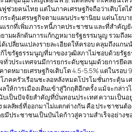
ะนัดชุมนุมใหญ่เดือน พ.ย. แต่หลังจากเคลื่อน
ฟื้นฟูช่วยคนไทย แต่ในภาคเศรษฐกิจถือว่าเติบโตได้
งบกระตุ้นเศรษฐกิจตามแผนประชานิยม แต่นโยบายส
ันแรกที่เพิ่มภาระหนี้ภาคประชาชน และที่สำคัญ
ยายามผลักดันการแก้กฎหมายรัฐธรรมนูญ รวมถึงผ
้เปลี่ยนแปลงรายละเอียดให้ครอบ คลุมถึงแกนนำ
แก้ไขรัฐธรรมนูญที่มาของวุฒิสภาไม่ชอบด้วยรัฐ
จทั่วประเทศจนมีการยกระดับชุมนุมด้วยการยึดส
ี้คาดหมายเศรษฐกิจเติบโต 4.5-5.5% แต่ในรอบ 9 
ิโภคครัวเรือนชะลอหลังหมดโปรโมชั่นกระตุ้น เ
ห้การเมืองเดินเข้าสู่วิกฤติอีกครั้ง แม้จะกล่าวไม
องนับเป็นปัจจัยสำคัญที่บั่นทอนประเทศ ความเป็
ย้ง ผลลัพธ์ที่ออกมาไม่แตกต่างกัน คือ ประชาชนต้
ยมีประชาชนเป็นบันไดก้าวสู่ความสำเร็จอย่างชอ