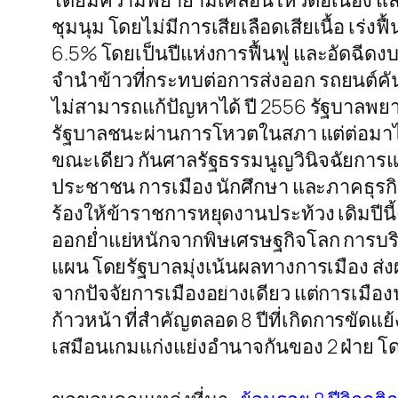
โดยมีความพยายามเคลื่อนไหวต่อเนื่อง แล
ชุมนุม โดยไม่มีการเสียเลือดเสียเนื้อ เร่ง
6.5% โดยเป็นปีแห่งการฟื้นฟู และอัดฉีด
จำนำข้าวที่กระทบต่อการส่งออก รถยนต์ค
ไม่สามารถแก้ปัญหาได้ ปี 2556 รัฐบาลพ
รัฐบาลชนะผ่านการโหวตในสภา แต่ต่อมาได
ขณะเดียว กันศาลรัฐธรรมนูญวินิจฉัยการ
ประชาชน การเมือง นักศึกษา และภาคธุรกิ
ร้องให้ข้าราชการหยุดงานประท้วง เดิมปีน
ออกย่ำแย่หนักจากพิษเศรษฐกิจโลก การบร
แผน โดยรัฐบาลมุ่งเน้นผลทางการเมือง ส่งผลใ
จากปัจจัยการเมืองอย่างเดียว แต่การเมื
ก้าวหน้า ที่สำคัญตลอด 8 ปีที่เกิดการขัดแ
เสมือนเกมแก่งแย่งอำนาจกันของ 2 ฝ่าย โด