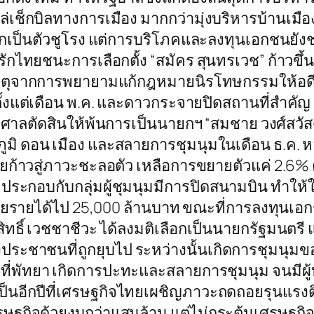
็กบิลทางการเมือง มากกว่ามุ่งบริหารบ้านเมือง จน
อกเป็นตัวชูโรง แต่การบริโภคและลงทุนเอกชนยัง
ยชนะการเลือกตั้ง “สมัคร สุนทรเวช” ก้าวขึ้นเป
ูลเหตุจากการพยายามแก้กฎหมายนิรโทษกรรมให้อดี
อ ตั้งแต่เดือน พ.ค. และดาวกระจายปิดสถานที่สำค
กศาลตัดสินให้พ้นการเป็นนายกฯ “สมชาย วงศ์สวัสดิ
ภูมิ ดอน เมือง และสลายการชุมนุมในเดือน ธ.ค. 
ทยก้าวสู่ภาวะชะลอตัว เหลือการขยายตัวแค่ 2.6% ต
 ประกอบกับกลุ่มผู้ชุมนุมมีการปิดสนามบิน ทำใ
เสียรายได้ไป 25,000 ล้านบาท ขณะที่การลงทุนเ
สิทธิ์ เวชชาชีวะ ได้ลงมติเลือกเป็นนายกรัฐมนตรี
ระชาชนที่ถูกยุบไป ระหว่างนั้นเกิดการชุมนุมของ น
 ที่พัทยา เกิดการปะทะและสลายการชุมนุม จนมีผู้
 เป็นอีกปีที่เศรษฐกิจไทยเผชิญภาวะถดถอยรุนแรงติ
รษฐกิจด้วยงบกว่าแสนล้าน แต่ไม่กระตุ้นเศรษฐกิ