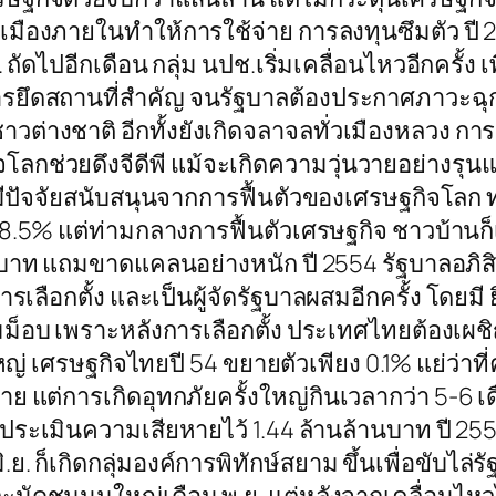
ืองภายในทำให้การใช้จ่าย การลงทุนซึมตัว ปี 2
ัดไปอีกเดือน กลุ่ม นปช.เริ่มเคลื่อนไหวอีกครั้ง 
งมีการยึดสถานที่สำคัญ จนรัฐบาลต้องประกาศภาวะฉ
วต่างชาติ อีกทั้งยังเกิดจลาจลทั่วเมืองหลวง ก
ลกช่วยดึงจีดีพี แม้จะเกิดความวุ่นวายอย่างรุนแ
ยมีปัจจัยสนับสนุนจากการฟื้นตัวของเศรษฐกิจโล
28.5% แต่ท่ามกลางการฟื้นตัวเศรษฐกิจ ชาวบ้านก็
 บาท แถมขาดแคลนอย่างหนัก ปี 2554 รัฐบาลอภิสิท
เลือกตั้ง และเป็นผู้จัดรัฐบาลผสมอีกครั้ง โดยมี ย
็อบ เพราะหลังการเลือกตั้ง ประเทศไทยต้องเผชิญม
หญ่ เศรษฐกิจไทยปี 54 ขยายตัวเพียง 0.1% แย่ว่า
ย แต่การเกิดอุทกภัยครั้งใหญ่กินเวลากว่า 5-6
ะเมินความเสียหายไว้ 1.44 ล้านล้านบาท ปี 255
. ก็เกิดกลุ่มองค์การพิทักษ์สยาม ขึ้นเพื่อขับไล่ร