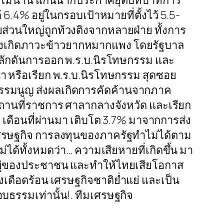
ไหวไม่นาน แกนนำก็ประกาศยุติบทบาทการ
 6.4% อยู่ในกรอบเป้าหมายที่ตั้งไว้ 5.5-
่วนใหญ่ถูกท้วงติงจากหลายฝ่าย ทั้งการ
ยังเกิดภาวะข้าวยากหมากแพง โดยรัฐบาล
ลักดันการออก พ.ร.บ.นิรโทษกรรม และ
 หรือเรียก พ.ร.บ.นิรโทษกรรม สุดซอย
ธรรมนูญ ส่งผลเกิดการคัดค้านจากภาค
ถานที่ราชการ ศาลากลางจังหวัด และเรียก
เดือนที่ผ่านมา เติบโต 3.7% มาจากการส่ง
ศรษฐกิจ การลงทุนของภาครัฐทำไม่ได้ตาม
่ได้ทั้งหมดว่า… ความเสียหายที่เกิดขึ้น มา
นอยู่ของประชาชน และทำให้ไทยเสียโอกาส
องเดือดร้อน เศรษฐกิจชาติย่ำแย่ และเป็น
บธรรมเท่านั้น!. ทีมเศรษฐกิจ