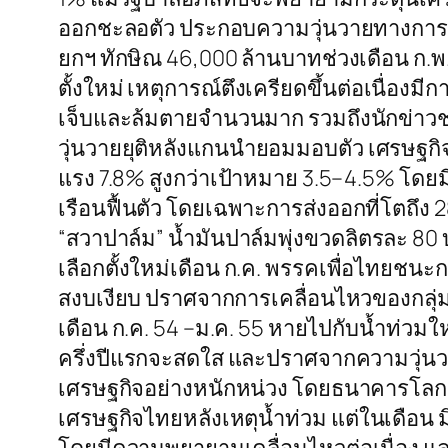
ออกชะลอตัว ประกอบความวุ่นวายทางการเม
ยกฯ ทักษิณ 46,000 ล้านบาทช่วงเดือน ก.พ. ถ
ตั้งใหม่ เหตุการณ์ตึงเครียดขึ้นต่อเนื่อ
เจ็บและล้มตายจำนวนมาก รวมถึงนักข่าวชา
วุ่นวายยุติหลังแกนนำยอมมอบตัว เศรษฐกิจโ
แรง 7.8% สูงกว่าเป้าหมาย 3.5–4.5% โด
เรือนฟื้นตัว โดยเฉพาะการส่งออกที่โตถึง 
“สวาปาล์ม” น้ำมันปาล์มพุ่งขวดลิตรละ 80
เลือกตั้งใหม่เดือน ก.ค. พรรคเพื่อไทยชนะการ
สงบเงียบ ปราศจากการเคลื่อนไหวของกลุ่มม
เดือน ก.ค. 54 –ม.ค. 55 หายไปกับน้ำท่วมใ
ครึ่งปีแรกจะสดใส และปราศจากความวุ่นวา
เศรษฐกิจอย่างหนักหน่วง โดยธนาคารโลกปร
เศรษฐกิจไทยหลังเหตุน้ำท่วม แต่ในเดือน มิ.ย