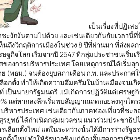
เป็นเรื่องที่ปฏิเสธ
ะงักงันตามไปด้วย และเช่นเดียวกันกับเวลานี้ที่
เห็นถึงวิกฤติการเมืองในช่วง 8 ปีที่ผ่านมา ที่
กิจโลก เริ่มจากปี 2547 ที่กลุ่มประชาชนเริ่มเรี
ของการบริหารประเทศ โดยเหตุการณ์ได้เริ่มลุ
 (พธม.) จนต้องยุบสภาเดือน ก.พ. และประกาศให้เ
ลือกตั้ง ทำให้เกิดความอึมครึมในบ้านเมืองจนเกิด
์ เป็นนายกรัฐมนตรี แม้เกิดการปฏิวัติแต่เศรษฐกิ
9% แต่หากลงลึกเริ่มพบสัญญาณถดถอยลงทุกไตรม
รประเทศ เช่นเดียวกับภาคท่องเที่ยวที่ชะลอตัว
รยุทธ์ ได้กำเนิดกลุ่มมวลชน แนวร่วมประชาธิปไต
ารเลือกตั้งใหม่ แต่ในระหว่างนั้นได้มีการร่างร
กตั้งใหม่ ทำให้รัฐบาลขิงแก่ต้องสิ้นสุดการบริห