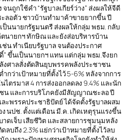
ถูกใช้คำ “รัฐบาลเกียร์ว่าง” ส่งผลให้จีดี
ชะลอตัว ชาวบ้านทำมาค้าขายยากขึ้น ปี
็นนายกรัฐมนตรี ส่งผลให้กลุ่ม พธม. กลับ
ตนายกฯ ทักษิณ และยังส่อบริหารบ้าน
ัญ เช่น ทำเนียบรัฐบาล จนต้องประกาศ
์” ขึ้นเป็นนายกฯ แทน แต่กลุ่ม พธม.จึงยก
หลังศาลสั่งตัดสินยุบพรรคพลังประชาชน
่ำกว่าเป้าหมายที่ตั้งไว้ 5-6% หลังจากการ
ห้ในไตรมาส 4 การส่งออกลดลง 9.4% และนัก
อกชน และการบริโภคยังมีสัญญาณชะลอ ปี
 และพรรคประชาธิปัตย์ ได้จัดตั้งรัฐบาลผสม
ปช. ตั้งแต่เดือน มี.ค. เกิดเหตุรุนแรงขึ้น
บาดเจ็บ เสียชีวิต และสลายการชุมนุมหลัง
ดลบถึง 2.3% แย่กว่าเป้าหมายที่ตั้งไว้ลบ
จนัก เพราะปัญหาเศรษฐกิจโลกยังทำให้ส่ง