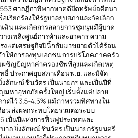
553 ศาลฎีกาพิพากษาคดียึดทรัพย์อดีตนา
เพื่อเรียกร้องให้รัฐบาลยุบสภาและจัดเลือก
ุกเฉิน และเกิดการสลายการชุมนุมมีผู้บาด
ารวางเพลิงศูนย์การค้าและอาคาร ความ
รงแต่เศรษฐกิจปีนี้กลับมาขยายตัวได้ร้อน
ก ทำให้การลงทุนเอกชน การบริโภคภาคครัว
เผชิญปัญหาค่าครองชีพที่สูงและเกิดเหตุ
ธิ์ ประกาศยุบสภาเดือน พ.ย. และมีจัด
ิ่งลักษณ์ ชินวัตร เป็นนายกฯ และเป็นปีที่
หาอุทกภัยครั้งใหญ่ เริ่มตั้งแต่ปลาย
ที่คาดไว้ 3.5-4.5% แม้ภาพรวมทิศทางใน
 เดือน ส่งผลกระทบโดยรวมต่อระบบ
5 เป็นปีแห่งการฟื้นฟูประเทศและ
ัฐบาล ยิ่งลักษณ์ ชินวัตร เป็นนายกรัฐมนตรี