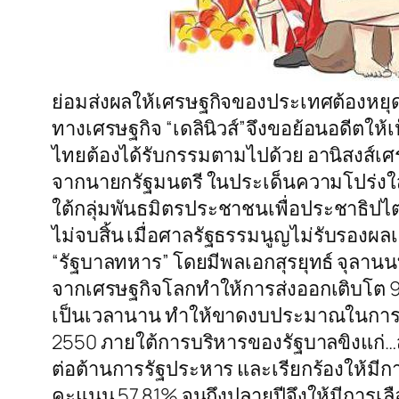
ย่อมส่งผลให้เศรษฐกิจของประเทศต้องหยุดช
ทางเศรษฐกิจ “เดลินิวส์”จึงขอย้อนอดีตให้
ไทยต้องได้รับกรรมตามไปด้วย อานิสงส์เศรษฐ
จากนายกรัฐมนตรี ในประเด็นความโปร่งใส
ใต้กลุ่มพันธมิตรประชาชนเพื่อประชาธิปไตย
ไม่จบสิ้น เมื่อศาลรัฐธรรมนูญไม่รับรองผลเ
“รัฐบาลทหาร” โดยมีพลเอกสุรยุทธ์ จุลานนท
จากเศรษฐกิจโลกทำให้การส่งออกเติบโต 
เป็นเวลานาน ทำให้ขาดงบประมาณในการบริหา
2550 ภายใต้การบริหารของรัฐบาลขิงแก่…สุ
ต่อต้านการรัฐประหาร และเรียกร้องให้มีก
คะแนน 57.81% จนถึงปลายปีจึงให้มีการเลือ