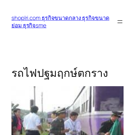
ข้าม
ไป
shoplri.com ธุรกิจขนาดกลาง ธุรกิจขนาด
ยัง
ย่อม ธุรกิจsme
เนื้อหา
รถไฟปฐมฤกษ์ตกราง