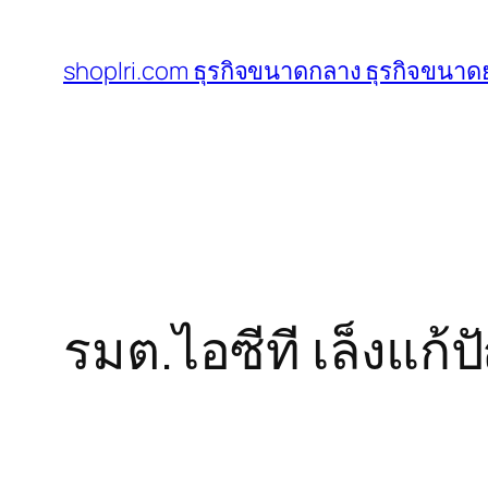
ข้าม
ไป
shoplri.com ธุรกิจขนาดกลาง ธุรกิจขนาดย
ยัง
เนื้อหา
รมต.ไอซีที เล็งแก้