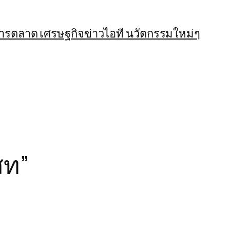
การตลาด เศรษฐกิจ
ข่าวไอที นวัตกรรมใหม่ๆ
สท”