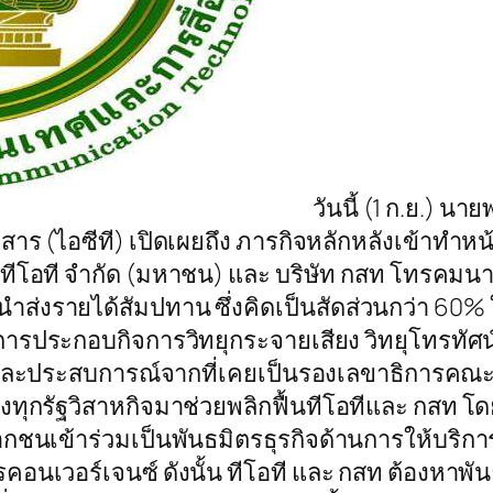
วันนี้ (1 ก.ย.) นา
ไอซีที) เปิดเผยถึง ภารกิจหลักหลังเข้าทำหน้าที
ัท ทีโอที จำกัด (มหาชน) และ บริษัท กสท โทรคม
นำส่งรายได้สัมปทาน ซึ่งคิดเป็นสัดส่วนกว่า 60
บการประกอบกิจการวิทยุกระจายเสียง วิทยุโทรท
วชาญและประสบการณ์จากที่เคยเป็นรองเลขาธิการ
ของทุกรัฐวิสาหกิจมาช่วยพลิกฟื้นทีโอทีและ กสท
เอกชนเข้าร่วมเป็นพันธมิตรธุรกิจด้านการให้บร
คอนเวอร์เจนซ์ ดังนั้น ทีโอที และ กสท ต้องหาพ