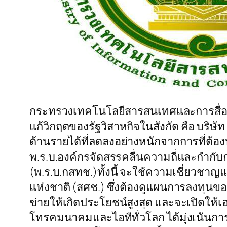
กระทรวงเทคโนโลยีสารสนเทศและการสื่อสาร (
แก้วิกฤตของรัฐวิสาหกิจในสังกัด คือ บริษ
ด้านรายได้ที่ลดลงอย่างหนักจากการที่ต้อง
พ.ร.บ.องค์กรจัดสรรคลื่นความถี่และกำกั
(พ.ร.บ.กสทช.)ทั้งนี้ จะใช้ความเชี่ย
แห่งชาติ (สศช.) ซึ่งต้องดูแผนการลงทุน
ข่ายให้เกิดประโยชน์สูงสุด และจะเปิดให้
โทรคมนาคมและไอทีทั่วโลก ได้มุ่งเนันการ