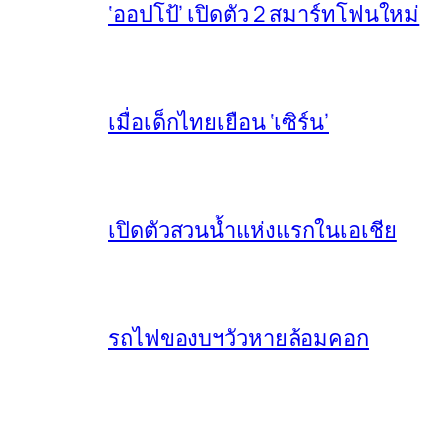
‘ออปโป้’ เปิดตัว 2 สมาร์ทโฟนใหม่
เมื่อเด็กไทยเยือน ‘เซิร์น’
เปิดตัวสวนน้ำแห่งแรกในเอเชีย
รถไฟของบฯวัวหายล้อมคอก