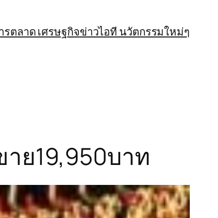
การตลาด เศรษฐกิจ
ข่าวไอที นวัตกรรมใหม่ๆ
รณขาย19,950บาท