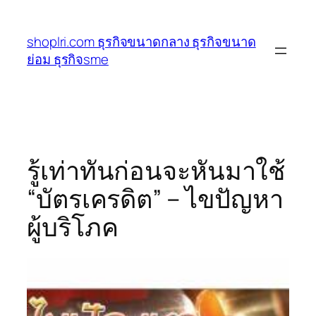
ข้าม
ไป
shoplri.com ธุรกิจขนาดกลาง ธุรกิจขนาด
ยัง
ย่อม ธุรกิจsme
เนื้อหา
รู้เท่าทันก่อนจะหันมาใช้
“บัตรเครดิต” – ไขปัญหา
ผู้บริโภค