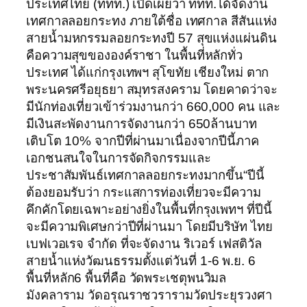
ประเทศไทย (ททท.) เปิดเผยว่า ททท.ได้จัดงาน
เทศกาลลอยกระทง ภายใต้ชื่อ เทศกาล สีสันแห่ง
สายน้ำมหกรรมลอยกระทงปี 57 สุขแห่งแผ่นดิน
คือความสุขขององค์ราชา ในพื้นที่หลักทั่ว
ประเทศ ได้แก่กรุงเทพฯ สุโขทัย เชียงใหม่ ตาก
พระนครศรีอยุธยา สมุทรสงคราม โดยคาดว่าจะ
มีนักท่องเที่ยวเข้าร่วมงานกว่า 660,000 คน และ
มีเงินสะพัดงานการจัดงานกว่า 650ล้านบาท
เติบโต 10% จากปีที่ผ่านมาเนื่องจากปีนี้ภาค
เอกชนสนใจในการจัดกิจกรรมและ
ประชาสัมพันธ์เทศกาลลอยกระทงมากขึ้น“ปีนี้
ต้องยอมรับว่า กระแสการท่องเที่ยวจะมีความ
คึกคักโดยเฉพาะอย่างยิ่งในพื้นที่กรุงเพทฯ ที่ปีนี้
จะมีความพิเศษกว่าปีที่ผ่านมา โดยมีบริษัท ไทย
เบฟเวอเรจ จำกัด ที่จะจัดงาน ริเวอร์ เฟสติวัล
สายน้ำแห่งวัฒนธรรมตั้งแต่วันที่ 1-6 พ.ย. 6
พื้นที่หลัก6 พื้นที่คือ วัดพระเชตุพนวิมล
มังคลาราม วัดอรุณราชวรารามวัดประยุรวงศา