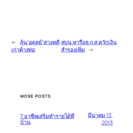
←
ลุ้น“อดุลย์”สางคดี
สบน.หารือธ.ก.ส.ควักเงิน
เก่าค้างท่อ
สำรองเพิ่ม
→
MORE POSTS
มีนาคม 13,
7 อาชีพเสริมทำรายได้ที่
บ้าน
2013