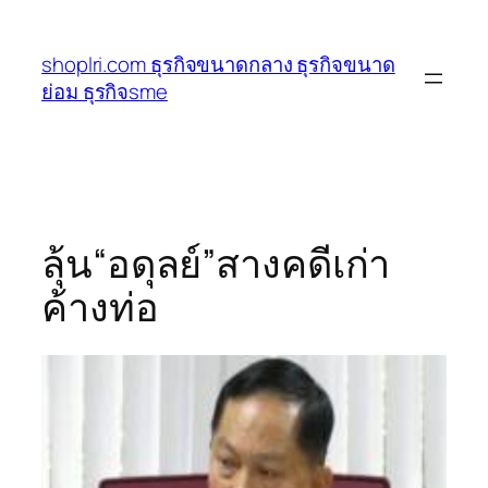
ข้าม
ไป
shoplri.com ธุรกิจขนาดกลาง ธุรกิจขนาด
ยัง
ย่อม ธุรกิจsme
เนื้อหา
ลุ้น“อดุลย์”สางคดีเก่า
ค้างท่อ