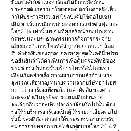
มีผลบังคับใช้ และอาร์เอสได้มีการคัดค้าน
ประกาศดังกล่าวมาโดยตลอด ดังนั้นศาลจึงเห็น
ว่าให้ประกาศมัสแฮฟ มีผลบังคับใช้ต่อไปเช่น
เดิม ยกเว้นกรณีการถ่ายทอดการแข่งขันฟุตบอล
โลก2014 เท่านั้นพ.อ.นทีศุกลรัตน์ รองประธาน
กสทช. และประธานกรรมการกิจการกระจาย
เสียงและกิจการโทรทัศน์ (กสท.) กล่าวว่า น้อม
รับคำตัดสินของศาลปกครองสูงสุดในคดีนี้ พร้อม
ขอยืนยันว่าได้ดำเนินการเพื่อคุ้มครองสิทธิของ
ประชาชนในการรับบริการโทรทัศน์โดยเท่า
เทียมกันอย่างเต็มความสามารถแล้วด้าน นาย
สุพรรณ เสือหาญ ทนายความจากบริษัทอาร์เอส
กล่าวว่ าอาร์เอสพึงพอใจในคำตัดสินของศาล
และจะดำเนินธุรกิจตามแผนเดิมส่วนราย
ละเอียดอื่นว่าจะเพิ่มช่องถ่ายอีกหรือไม่นั้น ต้อง
รอให้ผู้บริหารอาร์เอสเป็นผู้ให้รายละเอียดต่อไป
ทั้งนี้ ผลคดีดังกล่าวทำให้ประชาชนสามารถรับ
ชมการถ่ายทอดการแข่งขันฟุตบอลโลก 2014 ที่