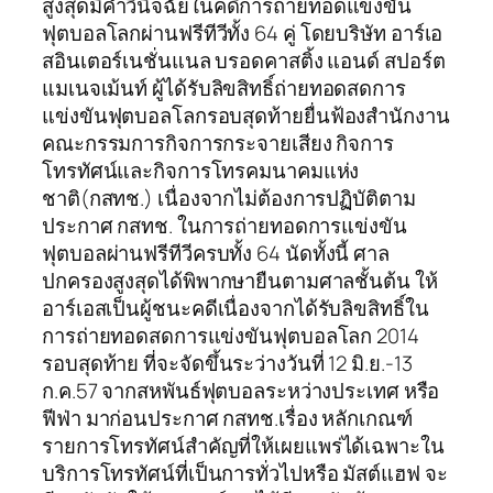
สูงสุดมีคำวินิจฉัยในคดีการถ่ายทอดแข่งขัน
ฟุตบอลโลกผ่านฟรีทีวีทั้ง 64 คู่ โดยบริษัท อาร์เอ
สอินเตอร์เนชั่นแนล บรอดคาสติ้ง แอนด์ สปอร์ต
แมเนจเม้นท์ ผู้ได้รับลิขสิทธิ์ถ่ายทอดสดการ
แข่งขันฟุตบอลโลกรอบสุดท้ายยื่นฟ้องสำนักงาน
คณะกรรมการกิจการกระจายเสียง กิจการ
โทรทัศน์และกิจการโทรคมนาคมแห่ง
ชาติ(กสทช.) เนื่องจากไม่ต้องการปฏิบัติตาม
ประกาศ กสทช. ในการถ่ายทอดการแข่งขัน
ฟุตบอลผ่านฟรีทีวีครบทั้ง 64 นัดทั้งนี้ ศาล
ปกครองสูงสุดได้พิพากษายืนตามศาลชั้นต้น ให้
อาร์เอสเป็นผู้ชนะคดีเนื่องจากได้รับลิขสิทธิ์ใน
การถ่ายทอดสดการแข่งขันฟุตบอลโลก 2014
รอบสุดท้าย ที่จะจัดขึ้นระว่างวันที่ 12 มิ.ย.-13
ก.ค.57 จากสหพันธ์ฟุตบอลระหว่างประเทศ หรือ
ฟีฟ่า มาก่อนประกาศ กสทช.เรื่อง หลักเกณฑ์
รายการโทรทัศน์สำคัญที่ให้เผยแพร่ได้เฉพาะใน
บริการโทรทัศน์ที่เป็นการทั่วไปหรือ มัสต์แฮฟ จะ