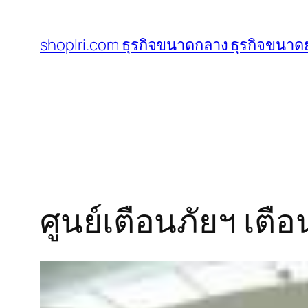
ข้าม
ไป
shoplri.com ธุรกิจขนาดกลาง ธุรกิจขนาดย
ยัง
เนื้อหา
ศูนย์เตือนภัยฯ เตือ