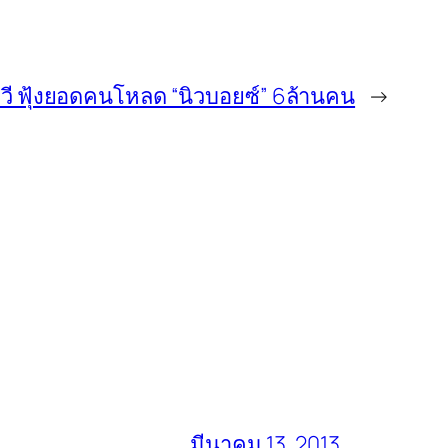
ีวี ฟุ้งยอดคนโหลด “นิวบอยซ์” 6ล้านคน
→
มีนาคม 13, 2013