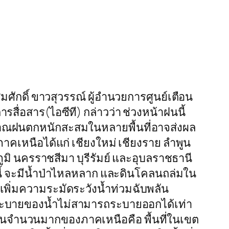
.สมศักดิ์ ขาวสุวรรณ์ ผู้อำนวยการศูนย์เตือน
่อสาร(ไอซีที) กล่าวว่า ช่วงหน้าฝนนี้
ิมาณฝนตกหนักสะสมในหลายพื้นที่อาจส่งผล
ภาคเหนือได้แก่ เชียงใหม่ เชียงราย ลำพูน
ูมิ นครราชสีมา บุรีรัมย์ และอุบลราชธานี
นนี้ จะมีน้ำป่าไหลหลาก และดินโคลนถล่มใน
ยเพิ่มความระมัดระวังน้ำท่วมฉับพลัน
 การระบายของน้ำไม่สามารถระบายออกได้เท่า
น้ำฝนจำนวนมากของภาคเหนือคือ พื้นที่ในเขต