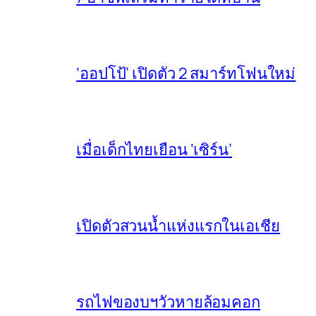
‘ออปโป้’ เปิดตัว 2 สมาร์ทโฟนใหม่
เมื่อเด็กไทยเยือน ‘เซิร์น’
เปิดตัวสวนน้ำแห่งแรกในเอเชีย
รถไฟของบฯวัวหายล้อมคอก