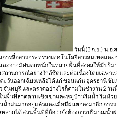
วันนี้(3 ก.ย.) น.อ
้านการสื่อสารกระทรวงเทคโนโลยีสารสนเทศและการสื
ปและอาจมีฝนตกหนักในหลายพื้นที่ส่งผลให้มีปร
ระวังสถานการณ์อย่างใกล้ชิดและต่อเนื่องโดยเฉพาะ
ตะวันออกเฉียงเหลือได้แก่ ขอนแก่น อุดรธานี ชัยภ
้ว จันทบุรี และตราดอย่างไรก็ตามในช่วงวัน 2 วั
ในพื้นที่ลาดตามเชิงเขาและหมูบ้านริมน้ำ ริมห้ว
มีปริมาณน้ำฝนมากอยู่แล้วและเมื่อมีฝนตกลงมาอีก
หลหลากได้ ส่วนพื้นที่ที่ถือว่ายังต้องการปริมาณ