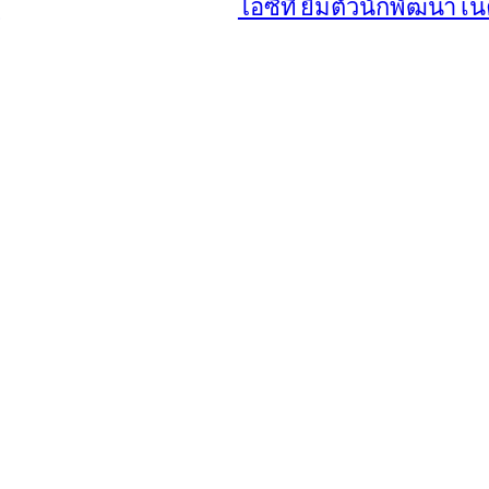
ด
ไอซีที ยืมตัวนักพัฒนา เ