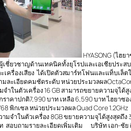
HYASONG (ไฮยาซอ
ู้เชี่ยวชาญด้านเทคนิคทั้งยุโรปและเอเชียประส
ะเครื่องเสียง ได้เปิดตัวสมาร์ทโฟนและแท็บเล็ตใ
ามละเอียดคมชัดระดับ หน่วยประมวลผลOctaCore
มจำในตัวเครื่อง 16 GB สามารถขยายความจุได้สู
ราคาปกติ7,990 บาท เหลือ 6,590 บาท ไฮยาซอง 
 768 พิกเซล หน่วยประมวลผล Quad Core 1.2GHz ส
วามจำในตัวเครื่อง 8GB ขยายความจุได้สูงสุดถึ
อบถามรายละเอียดเพิ่มเติม บริษัท เอก-ชัย ดีสทร