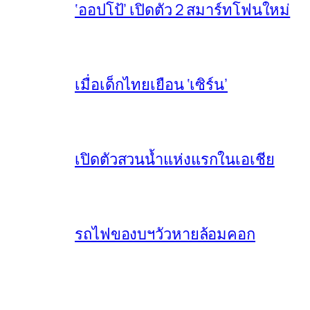
‘ออปโป้’ เปิดตัว 2 สมาร์ทโฟนใหม่
เมื่อเด็กไทยเยือน ‘เซิร์น’
เปิดตัวสวนน้ำแห่งแรกในเอเชีย
รถไฟของบฯวัวหายล้อมคอก