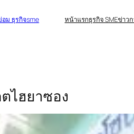
่อม ธุรกิจsme
หน้าแรก
ธุรกิจ SME
ข่าว
ล็ตไฮยาซอง