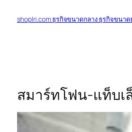
ข้าม
ไป
shoplri.com ธุรกิจขนาดกลาง ธุรกิจขนาดย
ยัง
เนื้อหา
สมาร์ทโฟน-แท็บเ