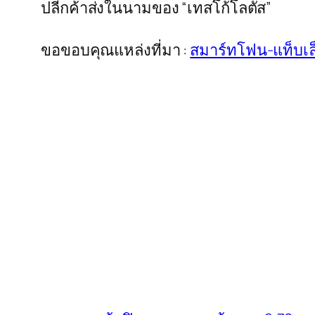
ปลีกค้าส่งในนามของ “เทสโก้โลตัส”
ขอขอบคุณแหล่งที่มา :
สมาร์ทโฟน-แท็บเ