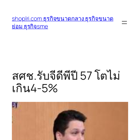
ข้าม
ไป
shoplri.com ธุรกิจขนาดกลาง ธุรกิจขนาด
ยัง
ย่อม ธุรกิจsme
เนื้อหา
สศช.รับจีดีพีปี 57 โตไม่
เกิน4-5%