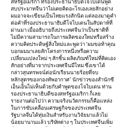
สหรัฐอเมริกา ที่รองประธานาธิบดีโจไบเดนพูด
สบประมาทจีนว่าไม่เคยคิดอะไรเองเลยสักอย่าง
ผมอาจจะเขียนเป็นไทยแรงสักนิด แต่ลองมาดูคำ
ต่อคำที่รองประธานาธิบดีโจไบเดนในสัปดาห์ที่
ผ่านมา เมื่ออธิบายถึงประเทศจีนว่าเป็นชาติที่
ไม่มีความสามารถในการผลิตของใหม่หรือสร้าง
ความคิดประดิษฐ์สิ่งใหม่และพูดว่า “ผมขอท้าคุณ
บอกผมมาเลยสักโครงการหนึ่งหรือความ
เปลี่ยนแปลงใหม่ ๆ สักชิ้น ผลิตภัณฑ์ใหม่ที่คิดเอง
สักอย่างที่มาจากประเทศจีนมีไหม ซึ่งเขาได้
กล่าวสุนทรพจน์ต่อนักเรียนนายร้อยที่จบ
หลักสูตรของกองทัพอากาศ” นักข่าวของสำนักซี
เอ็นเอ็นไม่เห็นด้วยกับคำพูดของโจไบเดน ท่าน
รองประธานาธิบดีของสหรัฐอเมริกา ก็เลย
รายงานต่อไปว่า ความจริงนวัตกรรมก็คือแหล่ง
ในการขับเคลื่อนเศรษฐกิจของประเทศจีน
รัฐบาลจีนได้ทุ่มเงินสำหรับงานวิจัยมาแล้วไม่
น้อยมานานแล้ว บริษัทต่าง ๆ ในประเทศจีนเพิ่ม