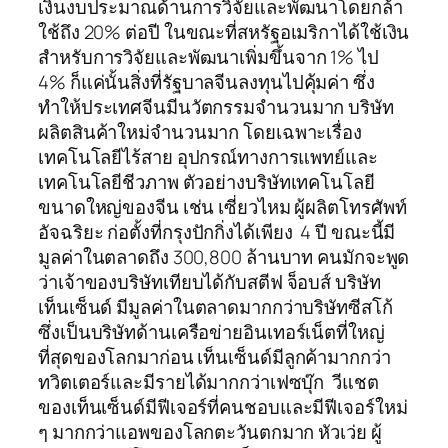
เงินงบประมาณด้านการวิจัยและพัฒนาโดยกล้า
ใช้ถึง 20% ต่อปี ในขณะที่สหรัฐอเมริกาได้ใช้เงิน
สำหรับการวิจัยและพัฒนาเพิ่มขึ้นจาก 1% ไป
4% ก็แค่นั้นสิ่งที่รัฐบาลจีนลงทุนไปคุ้มค่า ซึ่ง
ทำให้ประเทศจีนมีนวัตกรรมจำนวนมาก บริษัท
ผลิตสินค้าใหม่จำนวนมาก โดยเฉพาะเรื่อง
เทคโนโลยีไร้สาย อุปกรณ์ทางการแพทย์และ
เทคโนโลยีชีวภาพ ตัวอย่างบริษัทเทคโนโลยี
ขนาดใหญ่ของจีน เช่น เซี่ยวไหม ผู้ผลิตโทรศัพท์
อัจฉริยะ ก่อตั้งที่กรุงปักกิ่งได้เพียง 4 ปี ขณะนี้มี
มูลค่าในตลาดถึง 300,800 ล้านบาท คนมักจะพูด
ว่าเจ้าของบริษัทเทียบได้กับสตีฟ จ็อบส์ บริษัท
เท็นเซ็นด์ มีมูลค่าในตลาดมากกว่าบริษัทซีสโก้
ซึ่งเป็นบริษัทด้านเครือข่ายอินเทอร์เน็ตที่ใหญ่
ที่สุดของโลกมาก่อน เท็นเซ็นด์มีลูกค้ามากกว่า
ทวิตเตอร์และมีรายได้มากกว่าเฟซบุ๊ก วีแชต
ของเท็นเซ็นด์มีฟีเจอร์ที่คนชอบและมีฟีเจอร์ใหม่
ๆ มากกว่าแอพของโลกตะวันตกมาก หัวเว่ย ผู้