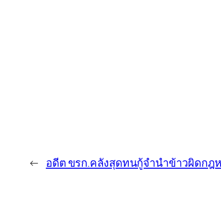
←
อดีต ขรก.คลังสุดทนกู้จำนำข้าวผิดก