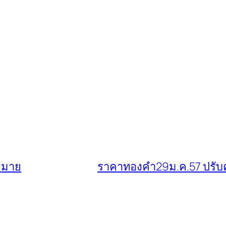
ฎหมาย
ราคาทองคำ29ม.ค.57 ปรับค