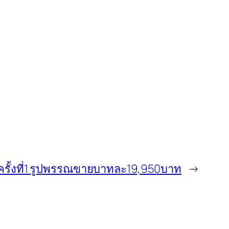
รั้งที่1 รูปพรรณขายบาทละ19,950บาท
→