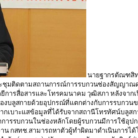
นายฐากรตัณฑสิทธิ์
ประชุมติดตามสถานการณ์การรบกวนช่องสัญญาณ
ีการสื่อสารและโทรคมนาคม วุฒิสภา หลังจากเป
บลูสกายด้วยอุปกรณ์ที่แตกต่างกับการรบกวนขอ
จากเบาะแสข้อมูลที่ได้รับจากสถานีโทรทัศน์บ
ารรบกวนในช่องหลักโดยผู้รบกวนมีการใช้อุปก
ักงาน กสทช.สามารถหาตัวผู้ทำผิดมาดำเนินการได้