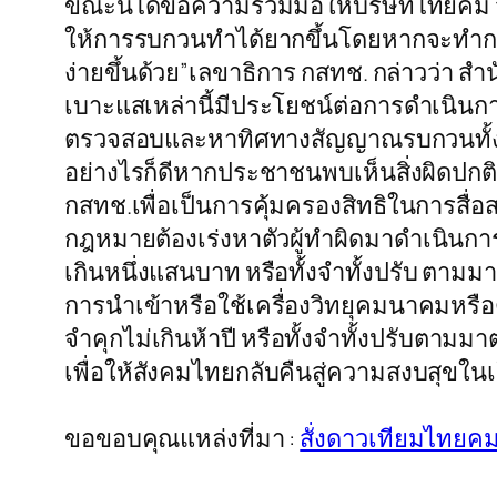
ขณะนี้ได้ขอความร่วมมือให้บริษัทไทยคม จ
ให้การรบกวนทำได้ยากขึ้นโดยหากจะทำการ
ง่ายขึ้นด้วย”เลขาธิการ กสทช. กล่าวว่า
เบาะแสเหล่านี้มีประโยชน์ต่อการดำเนิน
ตรวจสอบและหาทิศทางสัญญาณรบกวนทั้ง14 
อย่างไรก็ดีหากประชาชนพบเห็นสิ่งผิดปกติ
กสทช.เพื่อเป็นการคุ้มครองสิทธิในการสื
กฎหมายต้องเร่งหาตัวผู้ทำผิดมาดำเนินการ
เกินหนึ่งแสนบาท หรือทั้งจำทั้งปรับ ตาม
การนำเข้าหรือใช้เครื่องวิทยุคมนาคมหรือ
จำคุกไม่เกินห้าปี หรือทั้งจำทั้งปรับตาม
เพื่อให้สังคมไทยกลับคืนสู่ความสงบสุขในเร็
ขอขอบคุณแหล่งที่มา :
สั่งดาวเทียมไทยค