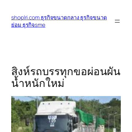
ข้าม
ไป
shoplri.com ธุรกิจขนาดกลาง ธุรกิจขนาด
ยัง
ย่อม ธุรกิจsme
เนื้อหา
สิงห์รถบรรทุกขอผ่อนผัน
น้ำหนักใหม่