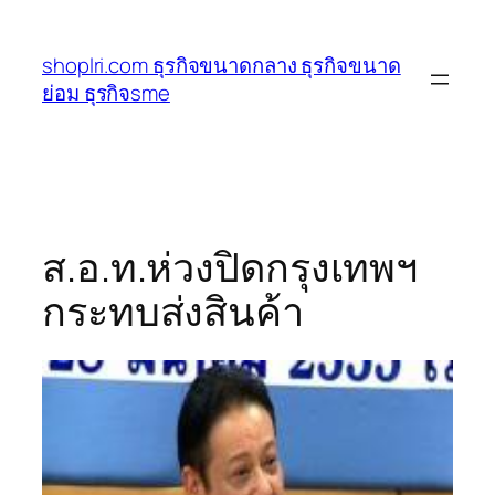
ข้าม
ไป
shoplri.com ธุรกิจขนาดกลาง ธุรกิจขนาด
ยัง
ย่อม ธุรกิจsme
เนื้อหา
ส.อ.ท.ห่วงปิดกรุงเทพฯ
กระทบส่งสินค้า