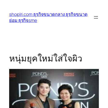
ข้าม
ไป
shoplri.com ธุรกิจขนาดกลาง ธุรกิจขนาด
ยัง
ย่อม ธุรกิจsme
เนื้อหา
หนุ่มยุคใหม่ใส่ใจผิว