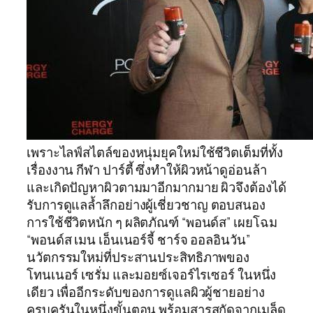
เพราะไลฟ์สไตล์ของหนุ่มยุคใหม่ใช้ชีวิตเต็มที่ทั้ง
เรื่องงาน กีฬา ปาร์ตี้ ซึ่งทำให้ผิวหน้าดูอ่อนล้า
และเกิดปัญหาผิวตามมาอีกมากมาย ผิวจึงต้องได้
รับการดูแลล้ำลึกอย่างผู้เชี่ยวชาญ ตอบสนอง
การใช้ชีวิตหนัก ๆ ผลิตภัณฑ์ “พอนด์ส” เผยโฉม
“พอนด์ส เมน เอ็นเนอร์จี้ ชาร์จ ออลอินวัน”
นวัตกรรมใหม่ที่ประสานประสิทธิภาพของ
โทนเนอร์ เซรั่ม และมอยซ์เจอร์ไรเซอร์ ในหนึ่ง
เดียว เพื่ออีกระดับของการดูแลผิวผู้ชายอย่าง
ครบครันในหนึ่งขั้นตอน พร้อมสารสกัดจากเมล็ด