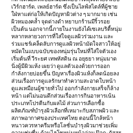
เวิร์กฮาร์ด, เพลย์ฮาร์ด ซึ่งเป็นไลฟ์สไตล์ที่ผู้ชาย
ใฝ่หาแต่ก่อให้เกิดปัญหาผิวต่าง ๆ มากมาย เช่น
ผิวหมองคล้ำ จุดด่างดำ หยาบกร้านมีริ้วรอย
เป็นต้น นอกจากนี้ภายในงานยังได้เซเลบริตี้หนุ่ม
หลากหลายวงการที่ใส่ใจดูแลผิวร่วมงาน และ
ร่วมแชร์เคล็ดลับการดูแลผิวหน้ามัดใจสาวให้อยู่
หมัดในแบบฉบับของหนุ่มรุ่นใหม่ที่ใส่ใจตัวเอง
เริ่มต้นที่ วีระยศ เทพหัสดิน ณ อยุธยา หนุ่มมาด
นิ่งผู้มีผิวแห้ง เผยว่า ดูแลตัวเองด้วยการออก
กำลังกายบ่อยขึ้น ปัญหาเรื่องผิวแห้งก็ลดน้อยลง
ส่วนเรื่องการดูแลรักษาทำความสะอาดใบหน้า
ดูแลเหมือนผู้ชายทั่วไป ออกกำลังกายเสร็จก็ล้าง
หน้า แต่ไม่นอนดึกส่วนเรื่องการกินอาหารเน้น
ประเภทโปรตีนกับผลไม้ ส่วนการเลือกซื้อ
ผลิตภัณฑ์บำรุงผิวเลือกที่เหมาะกับสภาพผิว และ
สภาพอากาศของประเทศไทย ตอนนี้ใกล้หน้า
หนาวควรหาครีมหรือโลชั่นบำรุงผิวมาช่วยเพิ่ม
ความชุ่มชื่น ด้านไฮโซหนุ่มหน้าอ่อน ป๊อก-ภัสสร