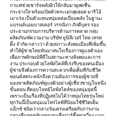
กาแฟช่วยชาร์จพลังผิวให้กลับมาดูสดชื่น
กระจ่างใส พร้อมเปิดตัวพระเอกสุดฮอต มาริโอ้
เมาเร่อ เป็นตัวแทนหนุ่มหล่อเปี่ยมพลัง ในฐานะ
แบรนด์แอมบาสเดอร์ วรรณิภา ภักดีบุตร รอง
ประธานกรรมการบริหารด้านการตลาด กลุ่ม
ผลิตภัณฑ์ความงาม บริษัท ยูนิลีเวอร์ ไทย เทรด
ดิ้ง จำกัด กล่าวว่า ด้วยสภาวะสังคมเมืองที่เพิ่มขึ้น
ทำให้ผู้ชายไทยหันมาสนใจเรื่องการดูแลตัวเอง
เพื่อภาพลักษณ์ที่ดีในสถานะทางสังคมและการ
งาน ประกอบด้วยไลฟ์สไตล์ที่เร่งรีบของคนเมือง
ผู้ชายจึงต้องการความสะดวกเพื่อเต็มที่กับชีวิต
พอนด์สตระหนักถึงความต้องการของผู้ชายที่
มองหาผลิตภัณฑ์ดูแลผิวอย่างผู้เชี่ยวชาญในหนึ่ง
ขั้นตอน ที่ตอบโจทย์ไลฟ์สไตล์ของหนุ่มยุคนี้
เพราะเป็นเรื่องที่ปฏิเสธไม่ได้ว่าหนุ่มไทยรุ่นใหม่
ทุกวันนี้เป็นหนุ่มเมโทรไลฟ์ที่นิยมใช้ชีวิตเต็ม
แม็กซ์ ชนิดว่ากลางวันเคร่งเครียดกับการงาน
กลางคืนอดหลับอดนอนเพื่อปาร์ตี้สุดเหวี่ยง แบบ