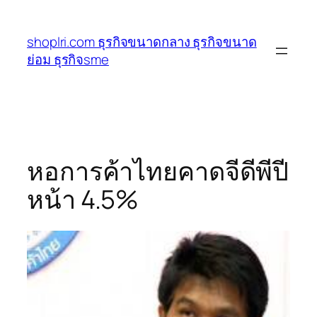
ข้าม
ไป
shoplri.com ธุรกิจขนาดกลาง ธุรกิจขนาด
ยัง
ย่อม ธุรกิจsme
เนื้อหา
หอการค้าไทยคาดจีดีพีปี
หน้า 4.5%