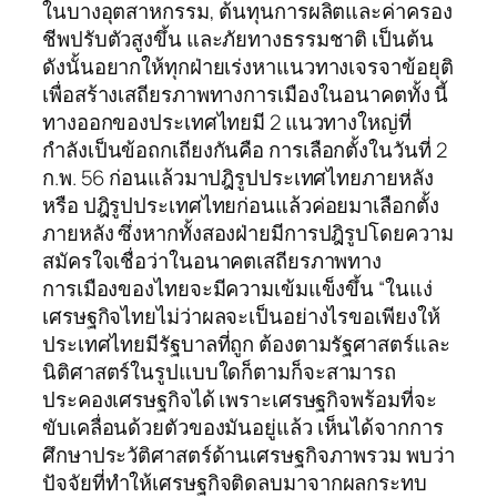
ในบางอุตสาหกรรม, ต้นทุนการผลิตและค่าครอง
ชีพปรับตัวสูงขึ้น และภัยทางธรรมชาติ เป็นต้น
ดังนั้นอยากให้ทุกฝ่ายเร่งหาแนวทางเจรจาข้อยุติ
เพื่อสร้างเสถียรภาพทางการเมืองในอนาคตทั้ง นี้
ทางออกของประเทศไทยมี 2 แนวทางใหญ่ที่
กำลังเป็นข้อถกเถียงกันคือ การเลือกตั้งในวันที่ 2
ก.พ. 56 ก่อนแล้วมาปฎิรูปประเทศไทยภายหลัง
หรือ ปฎิรูปประเทศไทยก่อนแล้วค่อยมาเลือกตั้ง
ภายหลัง ซึ่งหากทั้งสองฝ่ายมีการปฎิรูปโดยความ
สมัครใจเชื่อว่าในอนาคตเสถียรภาพทาง
การเมืองของไทยจะมีความเข้มแข็งขึ้น “ในแง่
เศรษฐกิจไทยไม่ว่าผลจะเป็นอย่างไรขอเพียงให้
ประเทศไทยมีรัฐบาลที่ถูก ต้องตามรัฐศาสตร์และ
นิติศาสตร์ในรูปแบบใดก็ตามก็จะสามารถ
ประคองเศรษฐกิจได้ เพราะเศรษฐกิจพร้อมที่จะ
ขับเคลื่อนด้วยตัวของมันอยู่แล้ว เห็นได้จากการ
ศึกษาประวัติศาสตร์ด้านเศรษฐกิจภาพรวม พบว่า
ปัจจัยที่ทำให้เศรษฐกิจติดลบมาจากผลกระทบ